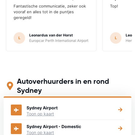
Fantastische communicatie, zeker ook
Top!
vooraf en alles tot in de puntjes
geregeld!
Leonardus van der Horst
Leon
L
L
Europcar Perth International Airport
Hertz
Autoverhuurders in en rond
Sydney
Bekijk op onderstaande kaart waar je een auto kunt huren
Sydney Airport
Toon op kaart
Sydney Airport - Domestic
Toon op kaart