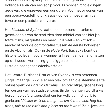
bollende zeilen van een schip voor. Er worden rondleidingen
gegeven, die ongeveer een uur duren. Voor het bijwonen van
een operavoorstelling of klassiek concert moet u ruim van
tevoren een plaatsje reserveren.
Het
Museum of Sydney
laat op een boeiende manier de
geschiedenis van de stad zien door middel van schilderijen,
foto’s, films, maquettes en meer. Er is veel – en kritisch –
aandacht voor de confrontaties tussen de eerste kolonisten
en de Aboriginals. Ook in de
Hyde Park Barracks
komt de
historie tot leven, vooral wanneer u in een van de hangmatten
op de tweede verdieping gaat liggen om ontspannen te
luisteren naar geschiedenisverhalen.
Het Central Business District van Sydney is een betonnen
jungle, maar gelukkig is er een plek om aan die steenmassa te
ontsnappen: de
Botanic Gardens
. Een prachtige, groene long
ten oosten van het stadscentrum. Bij de ingangen wordt u via
borden beleefd uitgenodigd om ten volle van het park te
genieten:
"Please walk on the grass, smell the roses, hug the
trees, talk to the birds and picnic on the lawns".
Ze blijven iets