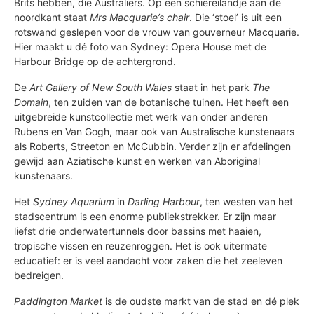
Brits hebben, die Australiërs. Op een schiereilandje aan de
noordkant staat
Mrs Macquarie’s chair
. Die ‘stoel’ is uit een
rotswand geslepen voor de vrouw van gouverneur Macquarie.
Hier maakt u dé foto van Sydney: Opera House met de
Harbour Bridge op de achtergrond.
De
Art Gallery of New South Wales
staat in het park
The
Domain
, ten zuiden van de botanische tuinen. Het heeft een
uitgebreide kunstcollectie met werk van onder anderen
Rubens en Van Gogh, maar ook van Australische kunstenaars
als Roberts, Streeton en McCubbin. Verder zijn er afdelingen
gewijd aan Aziatische kunst en werken van Aboriginal
kunstenaars.
Het
Sydney Aquarium
in
Darling Harbour
, ten westen van het
stadscentrum is een enorme publiekstrekker. Er zijn maar
liefst drie onderwatertunnels door bassins met haaien,
tropische vissen en reuzenroggen. Het is ook uitermate
educatief: er is veel aandacht voor zaken die het zeeleven
bedreigen.
Paddington Market
is de oudste markt van de stad en dé plek