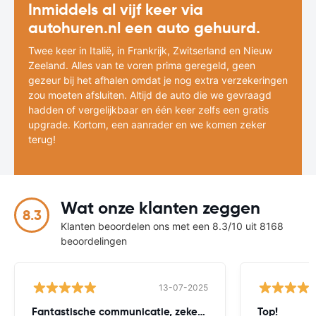
Inmiddels al vijf keer via
autohuren.nl een auto gehuurd.
Twee keer in Italië, in Frankrijk, Zwitserland en Nieuw
Zeeland. Alles van te voren prima geregeld, geen
gezeur bij het afhalen omdat je nog extra verzekeringen
zou moeten afsluiten. Altijd de auto die we gevraagd
hadden of vergelijkbaar en één keer zelfs een gratis
upgrade. Kortom, een aanrader en we komen zeker
terug!
Wat onze klanten zeggen
8.3
Klanten beoordelen ons met een 8.3/10 uit 8168
beoordelingen
13-07-2025
Fantastische communicatie, zeker ook vooraf
Top!