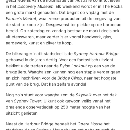
geschiedenis van de kolonisatie van Australië komt tot leven
in het
Discovery Museum
. Elk weekend wordt er in The Rocks
een grote markt gehouden. Dat begint op vrijdag met de
Farmer’s Market
, waar verse producten uit de omgeving van
de stad te koop zijn. Desgewenst ter plekke op de barbecue
bereid. Op zaterdag en zondag bestaat de markt deels ook
uit etenswaren, maar verder is er vooral handwerk, glas,
aardewerk, kunst en zilver te koop.
De blikvanger in dit stadsdeel is de
Sydney Harbour Bridge
,
gebouwd in de jaren dertig. Voor een fantastisch uitzicht
beklimt u de treden naar de
Pylon Lookout
op een van de
brugpijlers. Waaghalzen kunnen nog een stapje verder gaan
en zich inschrijven voor de
Bridge Climb
, naar het hoogste
punt van de brug. Dat kan zelfs ’s avonds!
Nog zo’n stunt voor waaghalzen: de
Skywalk
over het dak
van
Sydney Tower
. U kunt ook gewoon veilig vanaf het
draaiende observatiedek op 250 meter hoogte van het
uitzicht genieten.
Naast de Harbour Bridge bepaalt het
Opera House
het
stadsbeeld van Sydney. Het dak van het gebouw stelt de