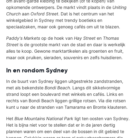
om avant-garde kleding te bekijken (of te kopen) van
opkomende ontwerpers. De markt vindt plaats in de
Uniting
Church
aan
Oxford Street
. Dat is het centrum van het
winkelgebied in Sydney met trendy boetieks en
speciaalzaken, maar ook genoeg cafés om uit te blazen.
Paddy's Markets
op de hoek van
Hay Street
en
Thomas
Street
is de grootste markt van de stad en daar is werkelijk
alles te koop. Gewone marktartikelen als groenten en fruit,
maar ook pruiken, sieraden, souvenirs en zelfs huisdieren.
In en rondom Sydney
In de buurt van Sydney liggen uitgestrekte zandstranden,
met als bekendste
Bondi Beach
. Langs dit sikkelvormige
strand loopt een boulevard met winkels en cafés. Links en
rechts van Bondi Beach liggen grillige rotsen. Via die rotsen
kunt u naar de stranden van Tamarama en Bronte klauteren.
Het
Blue Mountains National Park
ligt ten oosten van Sydney.
Het is bijna niet voor te stellen dat er in de jaren dertig
plannen waren om een deel van de bossen in dit gebied te
kappen. Gelukkig waren er toen al natuurbeschermers die