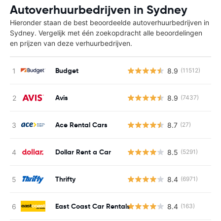
Autoverhuurbedrijven in Sydney
Hieronder staan de best beoordeelde autoverhuurbedrijven in
Sydney. Vergelijk met één zoekopdracht alle beoordelingen
en prijzen van deze verhuurbedrijven.
Budget
8.9
(11512)
Avis
8.9
(7437)
Ace Rental Cars
8.7
(27)
Dollar Rent a Car
8.5
(5291)
Thrifty
8.4
(6971)
East Coast Car Rentals
8.4
(163)