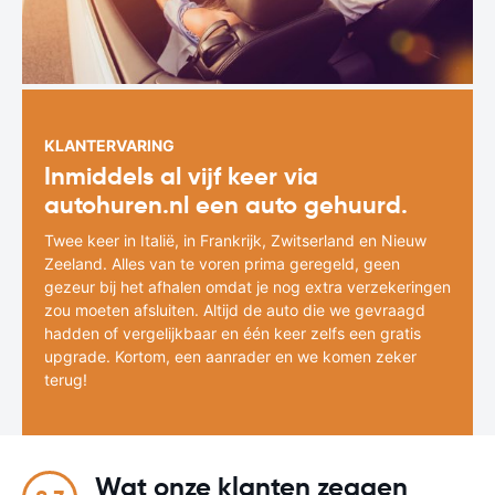
KLANTERVARING
Inmiddels al vijf keer via
autohuren.nl een auto gehuurd.
Twee keer in Italië, in Frankrijk, Zwitserland en Nieuw
Zeeland. Alles van te voren prima geregeld, geen
gezeur bij het afhalen omdat je nog extra verzekeringen
zou moeten afsluiten. Altijd de auto die we gevraagd
hadden of vergelijkbaar en één keer zelfs een gratis
upgrade. Kortom, een aanrader en we komen zeker
terug!
Wat onze klanten zeggen