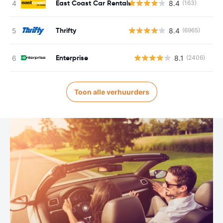
East Coast Car Rentals
8.4
(163)
Thrifty
8.4
(6965)
Enterprise
8.1
(2406)
G
Toon alle verhuurders