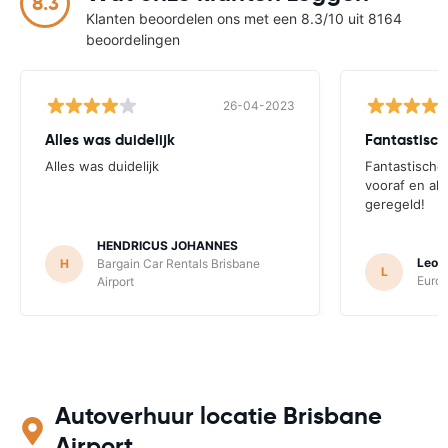
8.3
Klanten beoordelen ons met een 8.3/10 uit 8164
beoordelingen
26-04-2023
Alles was duidelijk
Alles was duidelijk
Fantastische
vooraf en all
geregeld!
HENDRICUS JOHANNES
Leon
H
Bargain Car Rentals Brisbane
L
Europ
Airport
Autoverhuur locatie Brisbane
Airport