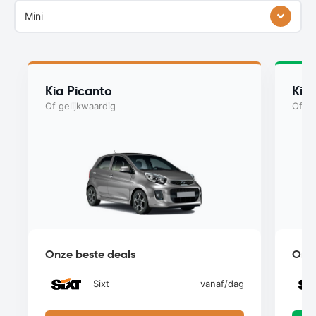
Mini
Kia Picanto
Kia
Of gelijkwaardig
Of ge
Onze beste deals
Onze
Sixt
vanaf
/dag