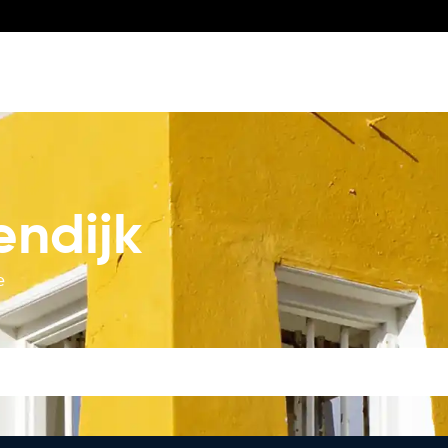
endijk
e