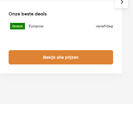
Onze beste deals
Europcar
vanaf
/dag
Bekijk alle prijzen