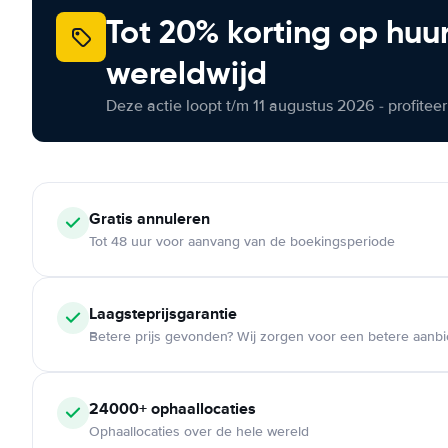
Tot 20% korting op huu
wereldwijd
Deze actie loopt t/m 11 augustus 2026 - profite
Gratis annuleren
Tot 48 uur voor aanvang van de boekingsperiode
Laagsteprijsgarantie
Betere prijs gevonden? Wij zorgen voor een betere aanb
24000+ ophaallocaties
Ophaallocaties over de hele wereld