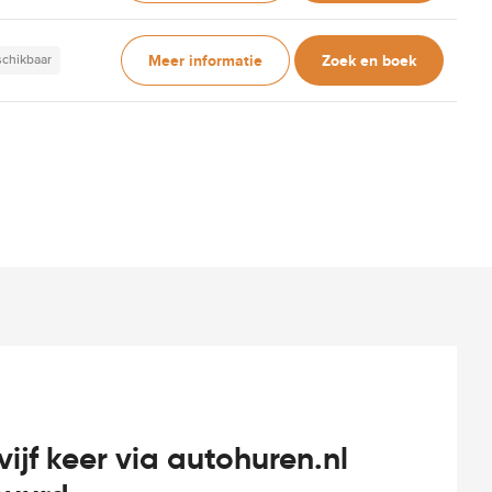
Meer informatie
Zoek en boek
schikbaar
vijf keer via autohuren.nl