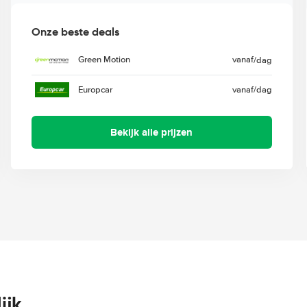
Onze beste deals
Green Motion
vanaf
/dag
Europcar
vanaf
/dag
Bekijk alle prijzen
ijk