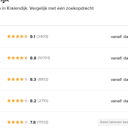
in Kralendijk. Vergelijk met één zoekopdracht
9.1
vanaf
/ d
(2409)
8.8
vanaf
/ d
(10701)
8.3
vanaf
/ d
(8812)
8.2
vanaf
/ d
(2710)
7.8
(11512)
Geen tarieven be