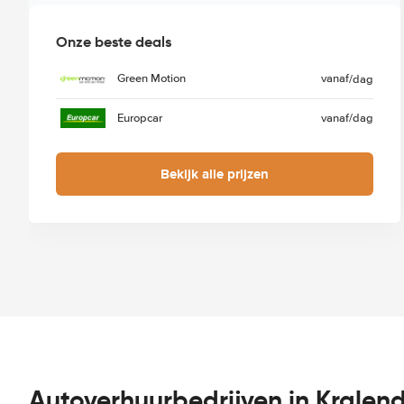
Onze beste deals
Green Motion
vanaf
/dag
Europcar
vanaf
/dag
Bekijk alle prijzen
Autoverhuurbedrijven in Kralend