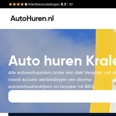
8.3
Klantbeoordelingen
/ 10
AutoHuren
.
nl
Auto huren Kral
Alle autoverhuurders onder één dak! Vergelijk zelf d
meest actuele aanbiedingen van diverse
autoverhuurbedrijven en bespaar tot 60%