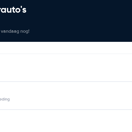
rauto's
er vandaag nog!
ieding