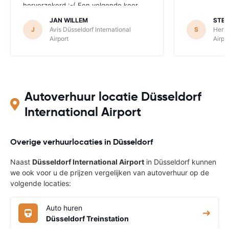
herverzekerd :-( Een volgende keer
reserveer ik direct bij Avis of
JAN WILLEM
STE
vergelijkbare maatschappij.
J
Avis Düsseldorf International
S
Hertz
Airport
Airpo
Autoverhuur locatie Düsseldorf
International Airport
Overige verhuurlocaties in Düsseldorf
Naast
Düsseldorf International Airport
in Düsseldorf kunnen
we ook voor u de prijzen vergelijken van autoverhuur op de
volgende locaties:
Auto huren
Düsseldorf Treinstation