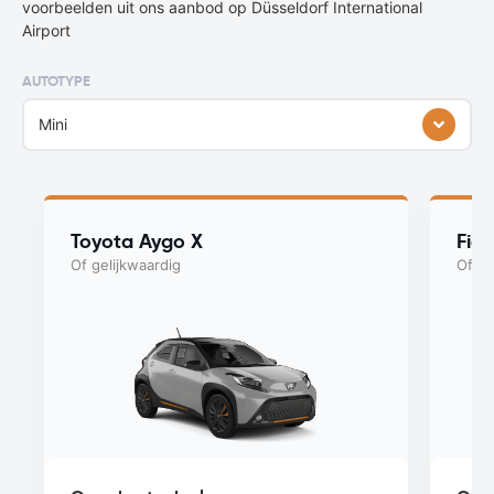
voorbeelden uit ons aanbod op Düsseldorf International
Airport
AUTOTYPE
Mini
Toyota Aygo X
Fiat
Of gelijkwaardig
Of ge