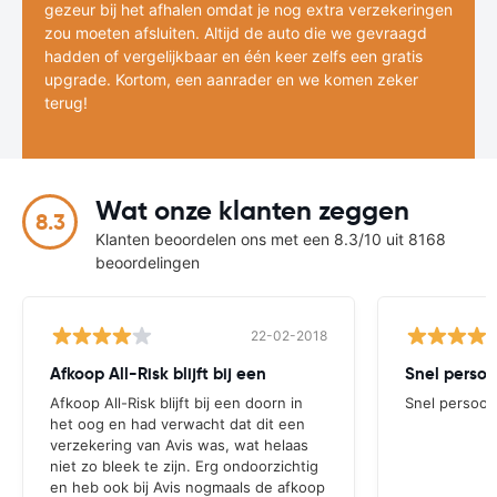
gezeur bij het afhalen omdat je nog extra verzekeringen
zou moeten afsluiten. Altijd de auto die we gevraagd
hadden of vergelijkbaar en één keer zelfs een gratis
upgrade. Kortom, een aanrader en we komen zeker
terug!
Wat onze klanten zeggen
8.3
Klanten beoordelen ons met een 8.3/10 uit 8168
beoordelingen
22-02-2018
Afkoop All-Risk blijft bij een
Snel persoon
Afkoop All-Risk blijft bij een doorn in
Snel persoonl
het oog en had verwacht dat dit een
verzekering van Avis was, wat helaas
niet zo bleek te zijn. Erg ondoorzichtig
en heb ook bij Avis nogmaals de afkoop