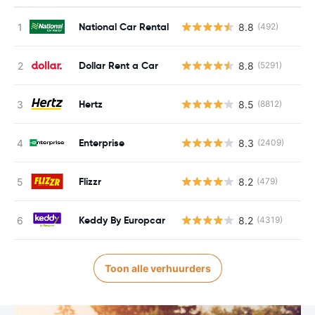
National Car Rental
8.8
(492)
Dollar Rent a Car
8.8
(5291)
Hertz
8.5
(8812)
Enterprise
8.3
(2409)
Flizzr
8.2
(479)
Keddy By Europcar
8.2
(4319)
Toon alle verhuurders