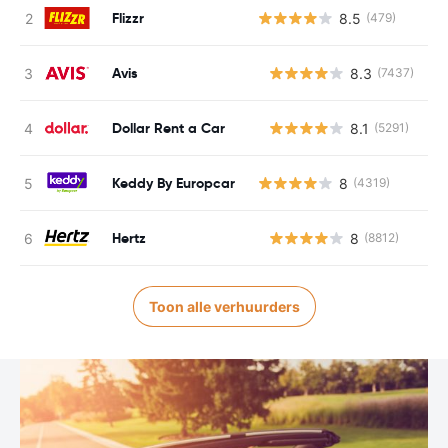
Flizzr
8.5
(479)
Avis
8.3
(7437)
G
Dollar Rent a Car
8.1
(5291)
G
Keddy By Europcar
8
(4319)
Hertz
8
(8812)
G
Toon alle verhuurders