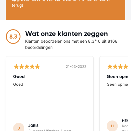
terug!
Wat onze klanten zeggen
8.3
Klanten beoordelen ons met een 8.3/10 uit 8168
beoordelingen
21-03-2022
Goed
Geen opme
Goed
Geen opmerk
HENR
JORIS
H
Keddy
J
Europcar München Airport