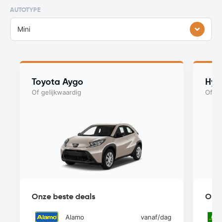
AUTOTYPE
Mini
Toyota Aygo
Hyu
Of gelijkwaardig
Of ge
Onze beste deals
Onze
Alamo
vanaf
/dag