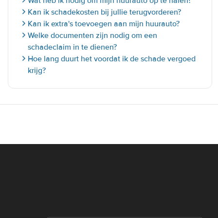
Wat heb ik nodig om mijn huurauto op te halen?
Kan ik schadekosten bij jullie terugvorderen?
Kan ik extra's toevoegen aan mijn huurauto?
Welke documenten zijn nodig om een
schadeclaim in te dienen?
Hoe lang duurt het voordat ik de schade vergoed
krijg?