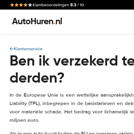
8.3
Klantbeoordelingen
/ 10
AutoHuren
.
nl
Klantenservice
Ben ik verzekerd t
derden?
In de Europese Unie is een wettelijke aansprakelijkh
Liability (TPL), inbegrepen in de basistarieven en de
voor materiële schade. Het bedrag voor lichamelijk let
miljoen euro.
Als je een auto huurt buiten de EU en overzees, raden 