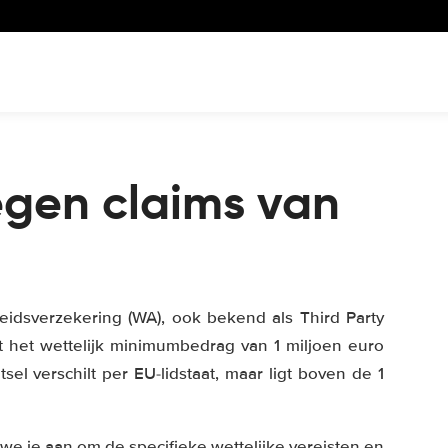
egen claims van
eidsverzekering (WA), ook bekend als Third Party
kt het wettelijk minimumbedrag van 1 miljoen euro
sel verschilt per EU-lidstaat, maar ligt boven de 1
we je aan om de specifieke wettelijke vereisten en