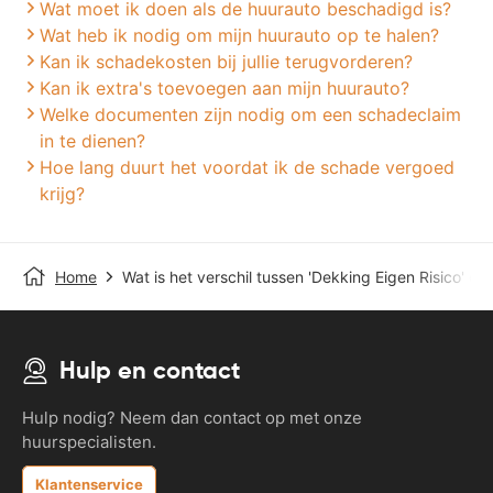
Wat moet ik doen als de huurauto beschadigd is?
Wat heb ik nodig om mijn huurauto op te halen?
Kan ik schadekosten bij jullie terugvorderen?
Kan ik extra's toevoegen aan mijn huurauto?
Welke documenten zijn nodig om een schadeclaim
in te dienen?
Hoe lang duurt het voordat ik de schade vergoed
krijg?
Home
Wat is het verschil tussen 'Dekking Eigen Risico' en
Hulp en contact
Hulp nodig? Neem dan contact op met onze
huurspecialisten.
Klantenservice