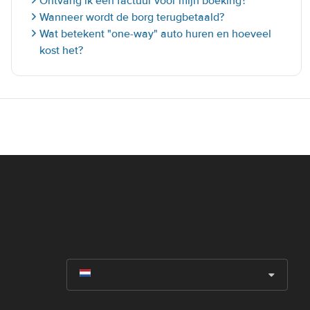
Ontvang ik een factuur voor mijn boeking?
Wanneer wordt de borg terugbetaald?
Wat betekent "one-way" auto huren en hoeveel
kost het?