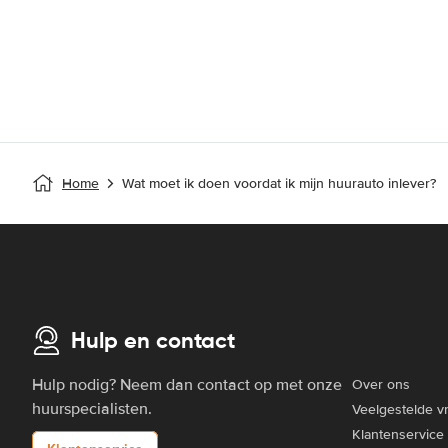
Home
Wat moet ik doen voordat ik mijn huurauto inlever?
Hulp en contact
Hulp nodig? Neem dan contact op met onze
Over ons
huurspecialisten.
Veelgestelde v
Klantenservice