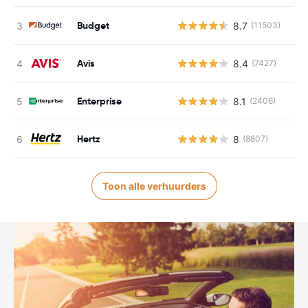
Budget
8.7
(11503)
Avis
8.4
(7427)
Enterprise
8.1
(2406)
Hertz
8
(8807)
Toon alle verhuurders