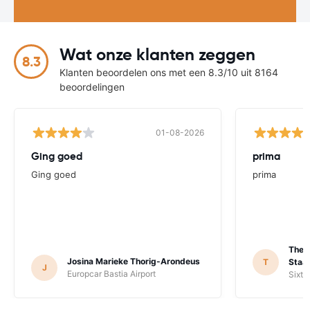
Wat onze klanten zeggen
8.3
Klanten beoordelen ons met een 8.3/10 uit 8164
beoordelingen
01-08-2026
Ging goed
prima
Ging goed
prima
Theo
Josina Marieke Thorig-Arondeus
T
Staal
J
Europcar Bastia Airport
Sixt 