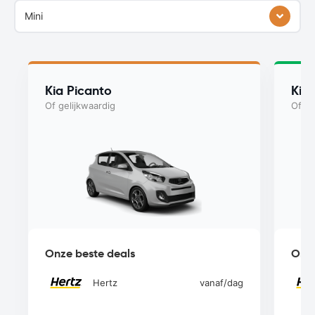
Mini
Kia Picanto
Kia
Of gelijkwaardig
Of ge
Onze beste deals
Onze
Hertz
vanaf
/dag