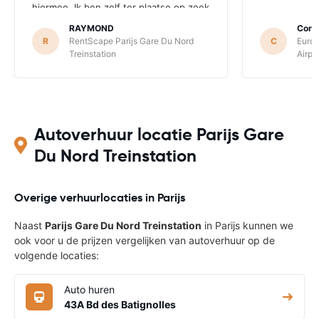
hiermee. Ik ben zelf ter plaatse op zoek
gegaan om de ver huurder te vinden
RAYMOND
Corne
hetgeen ervoor heeft gezorgd dat ik
R
RentScape Parijs Gare Du Nord
C
Europ
mijn afspraak gemist heb.
Treinstation
Airpo
Autoverhuur locatie Parijs Gare
Du Nord Treinstation
Overige verhuurlocaties in Parijs
Naast
Parijs Gare Du Nord Treinstation
in Parijs kunnen we
ook voor u de prijzen vergelijken van autoverhuur op de
volgende locaties:
Auto huren
43A Bd des Batignolles