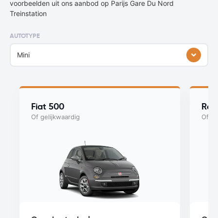
voorbeelden uit ons aanbod op Parijs Gare Du Nord
Treinstation
AUTOTYPE
Mini
Fiat 500
Ren
Of gelijkwaardig
Of ge