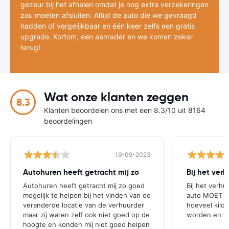
gezeur bij het afhalen omdat je nog extra verzekeringen
zou moeten afsluiten. Altijd de auto die we gevraagd
hadden of vergelijkbaar en één keer zelfs een gratis
upgrade. Kortom, een aanrader en we komen zeker
terug!
Wat onze klanten zeggen
8.3
Klanten beoordelen ons met een 8.3/10 uit 8164
beoordelingen
19-09-2023
Autohuren heeft getracht mij zo
Bij het ver
Autohuren heeft getracht mij zo goed
Bij het verhu
mogelijk te helpen bij het vinden van de
auto MOET a
veranderde locatie van de verhuurder
hoeveel kilo
maar zij waren zelf ook niet goed op de
worden en wat
hoogte en konden mij niet goed helpen