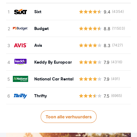
Sixt
9.4
(4354)
Budget
8.8
(11503)
Avis
8.3
(7427)
Keddy By Europcar
7.9
(4316)
National Car Rental
7.9
(491)
Thrifty
7.5
(6965)
Toon alle verhuurders