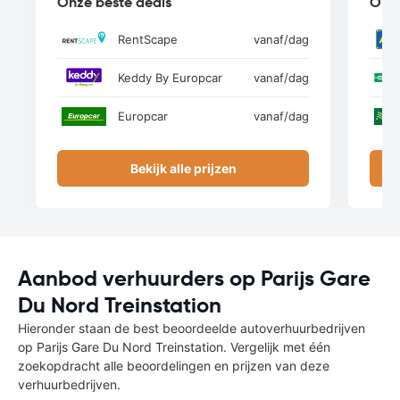
Onze beste deals
Onze
RentScape
vanaf
/dag
Keddy By Europcar
vanaf
/dag
Europcar
vanaf
/dag
Bekijk alle prijzen
Aanbod verhuurders op Parijs Gare
Du Nord Treinstation
Hieronder staan de best beoordeelde autoverhuurbedrijven
op Parijs Gare Du Nord Treinstation. Vergelijk met één
zoekopdracht alle beoordelingen en prijzen van deze
verhuurbedrijven.