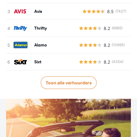
Avis
8.5
(7427)
G
Thrifty
8.2
(6965)
Alamo
8.2
(10695)
Sixt
8.2
(4354)
Toon alle verhuurders