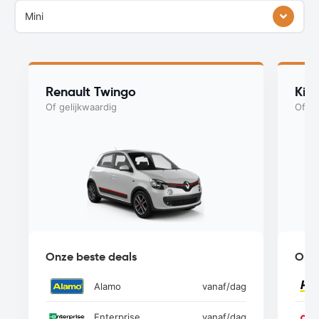
Mini
Renault Twingo
Kia
Of gelijkwaardig
Of ge
Onze beste deals
Onze
Alamo
vanaf
/dag
Enterprise
vanaf
/dag