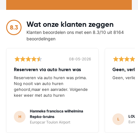
Wat onze klanten zeggen
8.3
Klanten beoordelen ons met een 8.3/10 uit 8164
beoordelingen
08-05-2026
Reserveren via auto huren was
Geen, verlie
Reserveren via auto huren was prima.
Geen, verliep
Nog nooit van auto huren
gehoord,maar een aanrader. Volgende
keer weer met auto huren
Hanneke francisca wilhelmina
LOUI
H
Repko-bruins
L
Europ
Europcar Toulon Airport