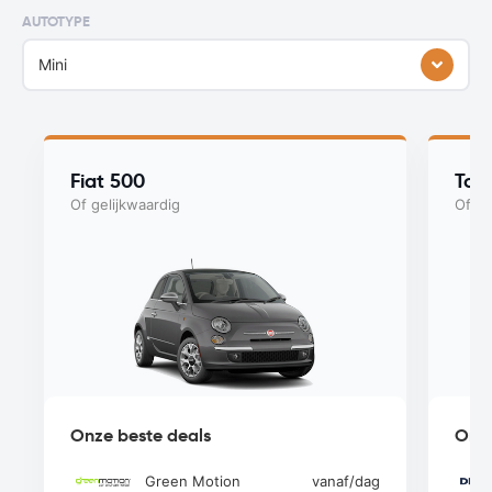
AUTOTYPE
Mini
Fiat 500
Toy
Of gelijkwaardig
Of ge
Onze beste deals
Onze
Green Motion
vanaf
/dag