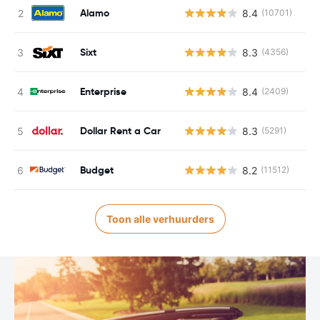
Alamo
8.4
(10701)
Sixt
8.3
(4356)
Enterprise
8.4
(2409)
Dollar Rent a Car
8.3
(5291)
Budget
8.2
(11512)
Toon alle verhuurders