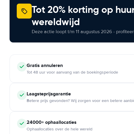
Tot 20% korting op huu
wereldwijd
Deze actie loopt t/m 11 augustus 2026 - profite
Gratis annuleren
Tot 48 uur voor aanvang van de boekingsperiode
Laagsteprijsgarantie
Betere prijs gevonden? Wij zorgen voor een betere aanb
24000+ ophaallocaties
Ophaallocaties over de hele wereld