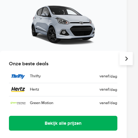
Onze beste deals
Thrifty
vanaf
/dag
Hertz
vanaf
/dag
Green Motion
vanaf
/dag
Bekijk alle prijzen