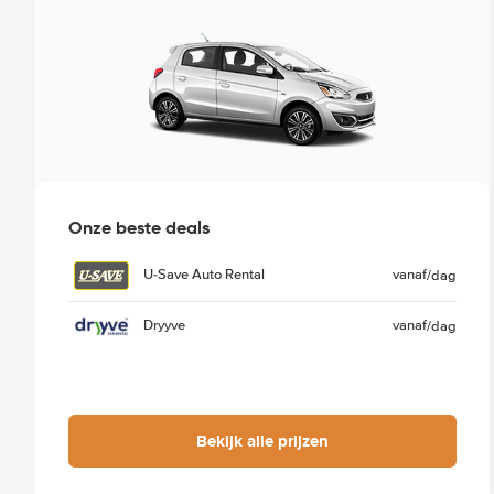
Onze beste deals
U-Save Auto Rental
vanaf
/dag
Dryyve
vanaf
/dag
Bekijk alle prijzen