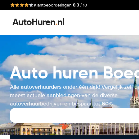
8.3
Klantbeoordelingen
/ 10
AutoHuren
.
nl
Auto huren Boe
Alle autoverhuurders onder één dak! Vergelijk zelf d
meest actuele aanbiedingen van de diverse
autoverhuurbedrijven en bespaar tot 60%