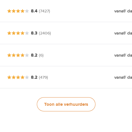
8.4
vanaf
/ d
(7427)
8.3
vanaf
/ d
(2406)
8.2
vanaf
/ d
(6)
8.2
vanaf
/ d
(479)
Toon alle verhuurders