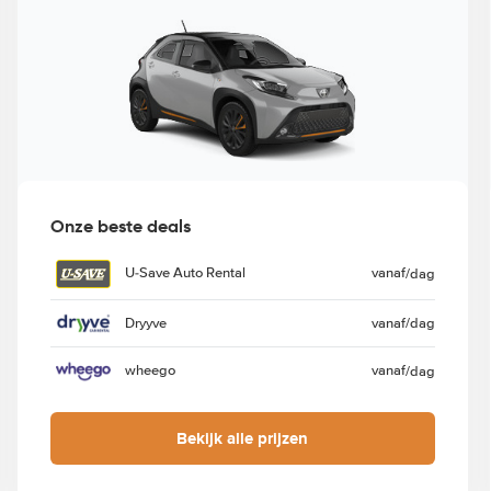
Onze beste deals
U-Save Auto Rental
vanaf
/dag
Dryyve
vanaf
/dag
wheego
vanaf
/dag
Bekijk alle prijzen