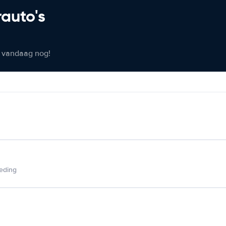
rauto's
er vandaag nog!
ieding