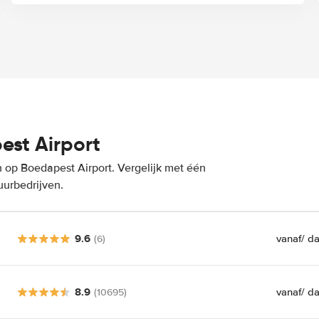
st Airport
 op Boedapest Airport. Vergelijk met één
uurbedrijven.
9.6
vanaf
/ d
(6)
8.9
vanaf
/ d
(10695)