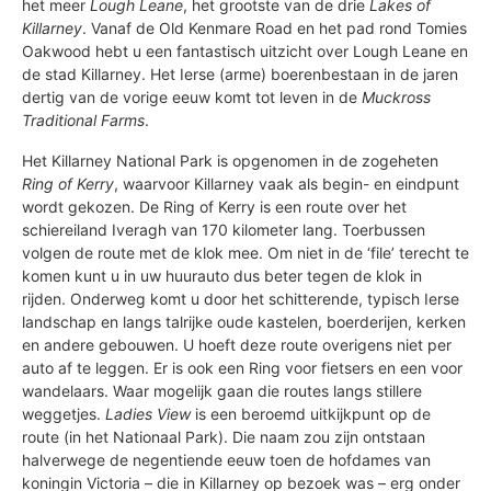
het meer
Lough Leane
, het grootste van de drie
Lakes of
Killarney
. Vanaf de Old Kenmare Road en het pad rond Tomies
Oakwood hebt u een fantastisch uitzicht over Lough Leane en
de stad Killarney. Het Ierse (arme) boerenbestaan in de jaren
dertig van de vorige eeuw komt tot leven in de
Muckross
Traditional Farms
.
Het Killarney National Park is opgenomen in de zogeheten
Ring of Kerry
, waarvoor Killarney vaak als begin- en eindpunt
wordt gekozen. De Ring of Kerry is een route over het
schiereiland Iveragh van 170 kilometer lang. Toerbussen
volgen de route met de klok mee. Om niet in de ‘file’ terecht te
komen kunt u in uw huurauto dus beter tegen de klok in
rijden. Onderweg komt u door het schitterende, typisch Ierse
landschap en langs talrijke oude kastelen, boerderijen, kerken
en andere gebouwen. U hoeft deze route overigens niet per
auto af te leggen. Er is ook een Ring voor fietsers en een voor
wandelaars. Waar mogelijk gaan die routes langs stillere
weggetjes.
Ladies View
is een beroemd uitkijkpunt op de
route (in het Nationaal Park). Die naam zou zijn ontstaan
halverwege de negentiende eeuw toen de hofdames van
koningin Victoria – die in Killarney op bezoek was – erg onder