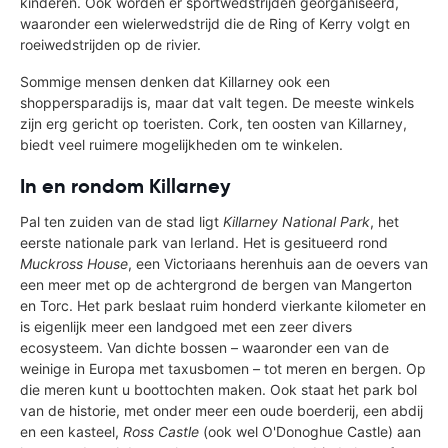
kinderen. Ook worden er sportwedstrijden georganiseerd,
waaronder een wielerwedstrijd die de Ring of Kerry volgt en
roeiwedstrijden op de rivier.
Sommige mensen denken dat Killarney ook een
shoppersparadijs is, maar dat valt tegen. De meeste winkels
zijn erg gericht op toeristen. Cork, ten oosten van Killarney,
biedt veel ruimere mogelijkheden om te winkelen.
In en rondom Killarney
Pal ten zuiden van de stad ligt
Killarney National Park
, het
eerste nationale park van Ierland. Het is gesitueerd rond
Muckross House
, een Victoriaans herenhuis aan de oevers van
een meer met op de achtergrond de bergen van Mangerton
en Torc. Het park beslaat ruim honderd vierkante kilometer en
is eigenlijk meer een landgoed met een zeer divers
ecosysteem. Van dichte bossen – waaronder een van de
weinige in Europa met taxusbomen – tot meren en bergen. Op
die meren kunt u boottochten maken. Ook staat het park bol
van de historie, met onder meer een oude boerderij, een abdij
en een kasteel,
Ross Castle
(ook wel O'Donoghue Castle) aan