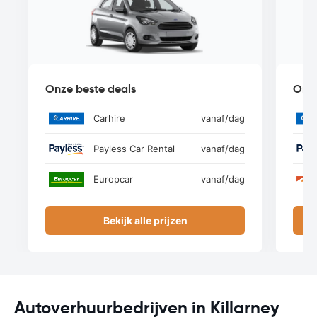
Onze beste deals
Onze
Carhire
vanaf
/dag
Payless Car Rental
vanaf
/dag
Europcar
vanaf
/dag
Bekijk alle prijzen
Autoverhuurbedrijven in Killarney