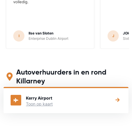
volledig.
Ilse van Sloten
JOH
I
J
Enterprise Dublin Airport
Sixt 
Autoverhuurders in en rond
Killarney
Bekijk op onderstaande kaart waar je een auto kunt huren
Kerry Airport
Toon op kaart