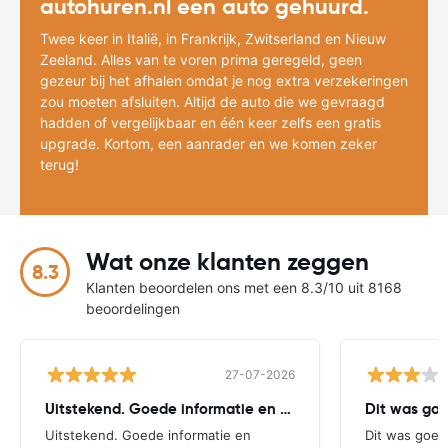
autohuren.nl een auto gehuurd.
Twee keer in Italië, in Frankrijk, Zwitserland en Nieuw
Zeeland. Alles van te voren prima geregeld, geen
gezeur bij het afhalen omdat je nog extra verzekeringen
zou moeten afsluiten. Altijd de auto die we gevraagd
hadden of vergelijkbaar en één keer zelfs een gratis
upgrade. Kortom, een aanrader en we komen zeker
terug!
Wat onze klanten zeggen
8.3
Klanten beoordelen ons met een 8.3/10 uit 8168
beoordelingen
27-07-2026
Uitstekend. Goede informatie en volledig
Dit was goe
Uitstekend. Goede informatie en
Dit was goed 