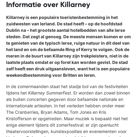
Informatie over Killarney
Killarney is een populaire toeristenbestemming in het
zuidwesten van Ierland. De stad heeft – op de hoofdstad
Dublin na – het grootste aantal hotelbedden van alle Ierse
steden. Dat zegt al genoeg. De meeste mensen komen er om
te genieten van de typisch Ierse, ruige natuur in dit deel van
het land en om de befaamde Ring of Kerry te volgen. Ook de
meren in de buurt van Killarney zijn trekpleisters, niet in de
laatste plaats omdat er op forel kan worden gevist. De stad
zelf heeft een druk uitgaansleven, want het is een populaire
weekendbestemming voor Britten en Ieren.
In de zomermaanden staat het stadje bol van de festiviteiten
tijdens het
Killarney SummerFest
. Er worden dan zowel binnen
als buiten concerten gegeven door befaamde nationale en
internationale artiesten. In het verleden hebben onder meer
The Cranberries, Bryan Adams, Tom Jones en Kris
Kristofferson er opgetreden. Maar muziek is bepaald niet het
enige element tijdens dit zomerfestival: er zijn openlucht
theatervoorstellingen, kunstexposities en evenementen voor