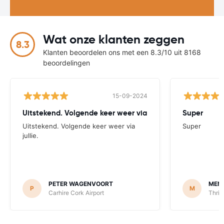
Wat onze klanten zeggen
8.3
Klanten beoordelen ons met een 8.3/10 uit 8168
beoordelingen
15-09-2024
Uitstekend. Volgende keer weer via
Super
Uitstekend. Volgende keer weer via
Super
jullie.
PETER WAGENVOORT
MEN
P
M
Carhire Cork Airport
Thrif