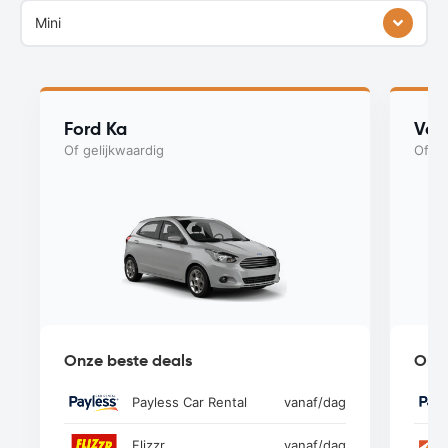
Mini
Ford Ka
Vol
Of gelijkwaardig
Of ge
Onze beste deals
Onze
Payless Car Rental
vanaf
/dag
Flizzr
vanaf
/dag