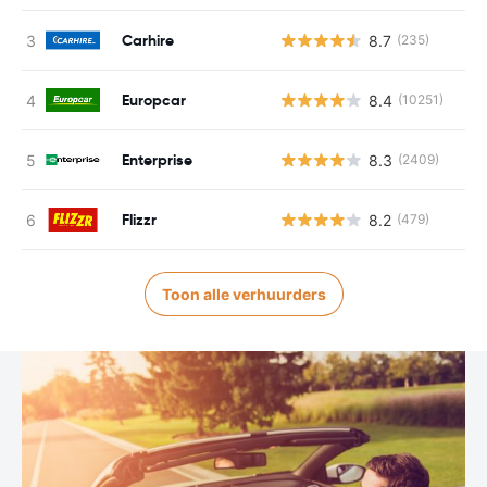
Carhire
8.7
(235)
Europcar
8.4
(10251)
Enterprise
8.3
(2409)
Flizzr
8.2
(479)
Toon alle verhuurders