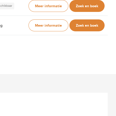
Meer informatie
Zoek en boek
schikbaar
Meer informatie
Zoek en boek
ag