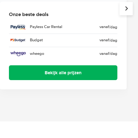
Onze beste deals
Payless Car Rental
vanaf
/dag
Budget
vanaf
/dag
wheego
vanaf
/dag
Bekijk alle prijzen