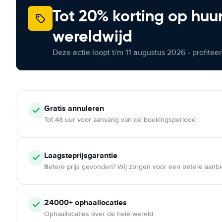
Tot 20% korting op huu
wereldwijd
Deze actie loopt t/m 11 augustus 2026 - profite
Gratis annuleren
Tot 48 uur voor aanvang van de boekingsperiode
Laagsteprijsgarantie
Betere prijs gevonden? Wij zorgen voor een betere aanb
24000+ ophaallocaties
Ophaallocaties over de hele wereld