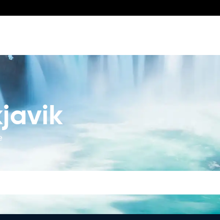
javik
e