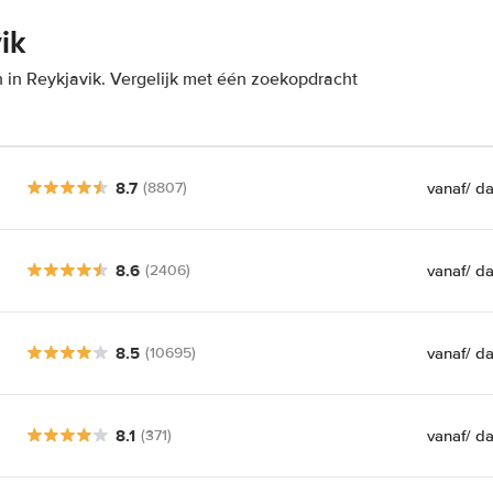
ik
 in Reykjavik. Vergelijk met één zoekopdracht
8.7
vanaf
/ d
(8807)
8.6
vanaf
/ d
(2406)
8.5
vanaf
/ d
(10695)
8.1
vanaf
/ d
(371)