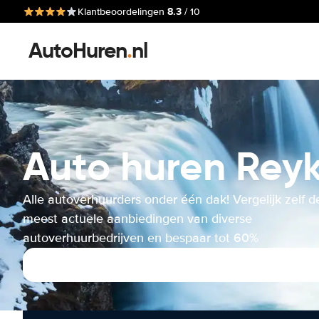
8.3
Klantbeoordelingen
/ 10
AutoHuren
.
nl
Auto huren Reyk
Alle autoverhuurders onder één dak! Vergelijk zelf d
meest actuele aanbiedingen van diverse
autoverhuurbedrijven en bespaar tot 60%