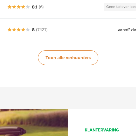
8.1
(6)
Geen tarieven be
8
vanaf
/ d
(7427)
Toon alle verhuurders
KLANTERVARING