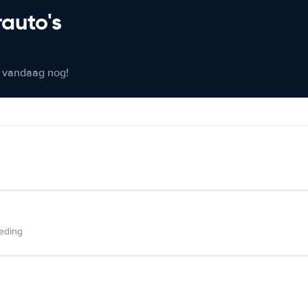
rauto's
er vandaag nog!
ieding