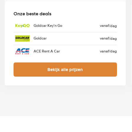
Onze beste deals
Goldcar Key'n Go
vanaf
/dag
Goldcar
vanaf
/dag
ACE Rent A Car
vanaf
/dag
Bekijk alle prijzen