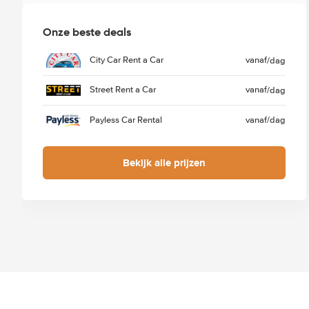
Onze beste deals
City Car Rent a Car
vanaf
/dag
Street Rent a Car
vanaf
/dag
Payless Car Rental
vanaf
/dag
Bekijk alle prijzen