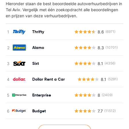
Hieronder staan de best beoordeelde autoverhuurbedrijven in
Tel Aviv. Vergelijk met één zoekopdracht alle beoordelingen
en prijzen van deze verhuurbedrijven.
Thrifty
8.6
(6971)
Alamo
8.3
(10701)
Sixt
8.1
(4356)
Dollar Rent a Car
8.1
(5291)
G
Enterprise
8
(2409)
Budget
7.7
(11512)