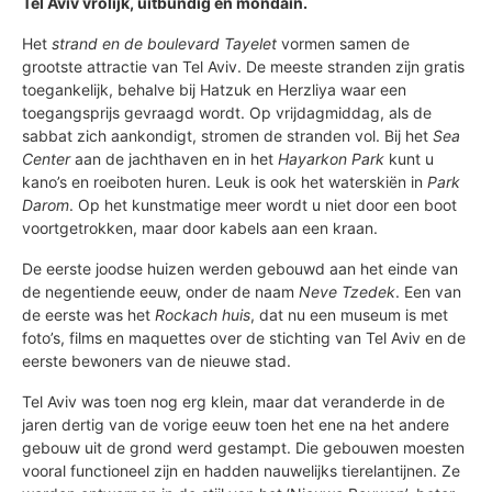
Tel Aviv vrolijk, uitbundig en mondain.
Het
strand en de boulevard Tayelet
vormen samen de
grootste attractie van Tel Aviv. De meeste stranden zijn gratis
toegankelijk, behalve bij Hatzuk en Herzliya waar een
toegangsprijs gevraagd wordt. Op vrijdagmiddag, als de
sabbat zich aankondigt, stromen de stranden vol. Bij het
Sea
Center
aan de jachthaven en in het
Hayarkon Park
kunt u
kano’s en roeiboten huren. Leuk is ook het waterskiën in
Park
Darom
. Op het kunstmatige meer wordt u niet door een boot
voortgetrokken, maar door kabels aan een kraan.
De eerste joodse huizen werden gebouwd aan het einde van
de negentiende eeuw, onder de naam
Neve Tzedek
. Een van
de eerste was het
Rockach huis
, dat nu een museum is met
foto’s, films en maquettes over de stichting van Tel Aviv en de
eerste bewoners van de nieuwe stad.
Tel Aviv was toen nog erg klein, maar dat veranderde in de
jaren dertig van de vorige eeuw toen het ene na het andere
gebouw uit de grond werd gestampt. Die gebouwen moesten
vooral functioneel zijn en hadden nauwelijks tierelantijnen. Ze