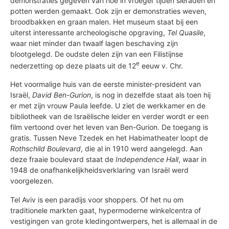
demonstraties gegeven van hoe in vroeger tijden sieraden en
potten werden gemaakt. Ook zijn er demonstraties weven,
broodbakken en graan malen. Het museum staat bij een
uiterst interessante archeologische opgraving,
Tel Quasile
,
waar niet minder dan twaalf lagen beschaving zijn
blootgelegd. De oudste delen zijn van een Filistijnse
e
nederzetting op deze plaats uit de 12
eeuw v. Chr.
Het voormalige huis van de eerste minister-president van
Israël,
David Ben-Gurion
, is nog in dezelfde staat als toen hij
er met zijn vrouw Paula leefde. U ziet de werkkamer en de
bibliotheek van de Israëlische leider en verder wordt er een
film vertoond over het leven van Ben-Gurion. De toegang is
gratis. Tussen Neve Tzedek en het Habimatheater loopt de
Rothschild Boulevard
, die al in 1910 werd aangelegd. Aan
deze fraaie boulevard staat de
Independence Hall
, waar in
1948 de onafhankelijkheidsverklaring van Israël werd
voorgelezen.
Tel Aviv is een paradijs voor shoppers. Of het nu om
traditionele markten gaat, hypermoderne winkelcentra of
vestigingen van grote kledingontwerpers, het is allemaal in de