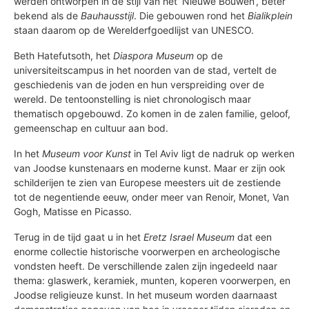
werden ontworpen in de stijl van het ‘Nieuwe Bouwen’, beter
bekend als de
Bauhausstijl
. Die gebouwen rond het
Bialikplein
staan daarom op de Werelderfgoedlijst van UNESCO.
Beth Hatefutsoth, het
Diaspora Museum
op de
universiteitscampus in het noorden van de stad, vertelt de
geschiedenis van de joden en hun verspreiding over de
wereld. De tentoonstelling is niet chronologisch maar
thematisch opgebouwd. Zo komen in de zalen familie, geloof,
gemeenschap en cultuur aan bod.
In het
Museum voor Kunst
in Tel Aviv ligt de nadruk op werken
van Joodse kunstenaars en moderne kunst. Maar er zijn ook
schilderijen te zien van Europese meesters uit de zestiende
tot de negentiende eeuw, onder meer van Renoir, Monet, Van
Gogh, Matisse en Picasso.
Terug in de tijd gaat u in het
Eretz Israel Museum
dat een
enorme collectie historische voorwerpen en archeologische
vondsten heeft. De verschillende zalen zijn ingedeeld naar
thema: glaswerk, keramiek, munten, koperen voorwerpen, en
Joodse religieuze kunst. In het museum worden daarnaast