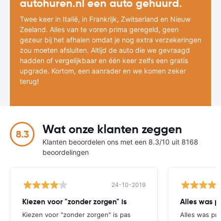
autohuren.nl een auto gehuurd.
Twee keer in Italië, in Frankrijk, Zwitserland en Nieuw
Zeeland. Alles van te voren prima geregeld, geen
gezeur bij het afhalen omdat je nog extra verzekeringen
zou moeten afsluiten. Altijd de auto die we gevraagd
hadden of vergelijkbaar en één keer zelfs een gratis
upgrade. Kortom, een aanrader en we komen zeker
terug!
Wat onze klanten zeggen
8.3
Klanten beoordelen ons met een 8.3/10 uit 8168
beoordelingen
24-10-2019
Kiezen voor "zonder zorgen" is
Alles was p
Kiezen voor "zonder zorgen" is pas
Alles was pr