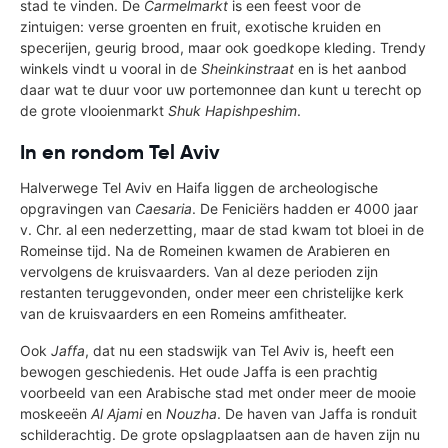
stad te vinden. De
Carmelmarkt
is een feest voor de
zintuigen: verse groenten en fruit, exotische kruiden en
specerijen, geurig brood, maar ook goedkope kleding. Trendy
winkels vindt u vooral in de
Sheinkinstraat
en is het aanbod
daar wat te duur voor uw portemonnee dan kunt u terecht op
de grote vlooienmarkt
Shuk Hapishpeshim
.
In en rondom Tel Aviv
Halverwege Tel Aviv en Haifa liggen de archeologische
opgravingen van
Caesaria
. De Feniciërs hadden er 4000 jaar
v. Chr. al een nederzetting, maar de stad kwam tot bloei in de
Romeinse tijd. Na de Romeinen kwamen de Arabieren en
vervolgens de kruisvaarders. Van al deze perioden zijn
restanten teruggevonden, onder meer een christelijke kerk
van de kruisvaarders en een Romeins amfitheater.
Ook
Jaffa
, dat nu een stadswijk van Tel Aviv is, heeft een
bewogen geschiedenis. Het oude Jaffa is een prachtig
voorbeeld van een Arabische stad met onder meer de mooie
moskeeën
Al Ajami
en
Nouzha
. De haven van Jaffa is ronduit
schilderachtig. De grote opslagplaatsen aan de haven zijn nu