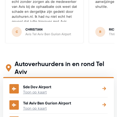
echt zonder zorgen als de medewerker
aanwijzingen 
van Avis bij de ophaalbalie ook weet dat
shuttle.
schade en dergelijke zijn gedekt door
autohuren.nl. Ik had nu niet echt het
gevoel dat jullie hierover met Avis
hebben gecommuniceerd.
CHRISTIAN
RIC
C
R
Avis Tel Aviv Ben Gurion Airport
Thrif
Autoverhuurders in en rond Tel
Aviv
Bekijk op onderstaande kaart waar je een auto kunt huren
Sde Dov Airport
Toon op kaart
Tel Aviv Ben Gurion Airport
Toon op kaart