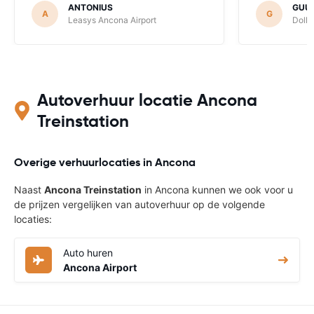
ANTONIUS
GUU
A
G
Leasys Ancona Airport
Dolla
Autoverhuur locatie Ancona
Treinstation
Overige verhuurlocaties in Ancona
Naast
Ancona Treinstation
in Ancona kunnen we ook voor u
de prijzen vergelijken van autoverhuur op de volgende
locaties:
Auto huren
Ancona Airport