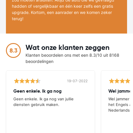
hadden of vergelijkbaar en één keer zelfs een gratis
upgrade. Kortom, een aanrader en we komen zeker
terug!
Wat onze klanten zeggen
8.3
Klanten beoordelen ons met een 8.3/10 uit 8168
beoordelingen
19-07-2022
Geen enkele. Ik ga nog
Wel jammer 
Geen enkele. Ik ga nog van jullie
Wel jammer da
diensten gebruik maken.
het Engels an
Nederlandse 