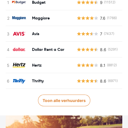
Budget
9
(11512)
G
Maggiore
7.6
(1766)
G
Avis
7
(7437)
G
Dollar Rent a Car
8.6
(5291)
G
Hertz
8.1
(8812)
G
Thrifty
8.6
(6971)
G
Toon alle verhuurders