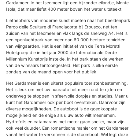
Gardameer. In het Iseomeer ligt een bijzonder eilandje, Monte
Isola, dat maar liefst 400 meter boven het water uitsteekt!
Liefhebbers van moderne kunst moeten naar het beeldenpark
Parco delle Sculture di Franciacorta bij Erbusco, net ten
zuiden van het Iseomeer en vlak langs de snelweg A4. Het is
een openluchtpark van meer dan 60.000 hectare temidden
van wijngaarden. Het is een initiatief van de Terra Moretti
Hotelgroep die in het jaar 2000 de Internationale Derde
Millennium Kunstprijs instelde. In het park staan de werken
van de winnaars tentoongesteld. Het park is elke eerste
zondag van de maand open voor het publiek.
Het Gardameer is een uiterst populaire toeristenbestemming.
Het is leuk om met uw huurauto het meer rond te rijden en
onderweg te stoppen in sfeervolle dorpjes en stadjes. Maar u
kunt het Gardameer ook per boot oversteken. Daarvoor zijn
diverse mogelijkheden. De autoboot is de goedkoopste
mogelijkheid en de enige als u uw auto wilt meenemen.
Hydrofoils en catamarans met motor gaan sneller, maar zijn
ook veel duurder. Een romantische manier om het Gardameer
vanaf het water te verkennen is de stoomboot. Wel legt deze