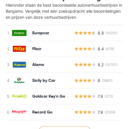
Hieronder staan de best beoordeelde autoverhuurbedrijven in
Bergamo. Vergelijk met één zoekopdracht alle beoordelingen
en prijzen van deze verhuurbedrijven.
Europcar
8.9
(10251)
Flizzr
8.4
(479)
Alamo
8.2
(10701)
Sicily by Car
8
(3863)
Goldcar Key'n Go
7.9
(372)
Record Go
7.8
(2308)