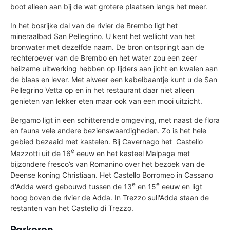
boot alleen aan bij de wat grotere plaatsen langs het meer.
In het bosrijke dal van de rivier de Brembo ligt het
mineraalbad San Pellegrino. U kent het wellicht van het
bronwater met dezelfde naam. De bron ontspringt aan de
rechteroever van de Brembo en het water zou een zeer
heilzame uitwerking hebben op lijders aan jicht en kwalen aan
de blaas en lever. Met alweer een kabelbaantje kunt u de San
Pellegrino Vetta op en in het restaurant daar niet alleen
genieten van lekker eten maar ook van een mooi uitzicht.
Bergamo ligt in een schitterende omgeving, met naast de flora
en fauna vele andere bezienswaardigheden. Zo is het hele
gebied bezaaid met kastelen. Bij Cavernago het Castello
e
Mazzotti uit de 16
eeuw en het kasteel Malpaga met
bijzondere fresco’s van Romanino over het bezoek van de
Deense koning Christiaan. Het Castello Borromeo in Cassano
e
e
d'Adda werd gebouwd tussen de 13
en 15
eeuw en ligt
hoog boven de rivier de Adda. In Trezzo sull'Adda staan de
restanten van het Castello di Trezzo.
Parkeren