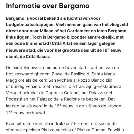
Informatie over Bergamo
Bergamo is vooral bekend als luchthaven voor
budgetmaatschappijen. Veel mensen gaan van het vliegveld
direct door naar Milaan of het Gardameer en laten Bergamo
links liggen. Toch is Bergamo bijzonder aantrekkelijk, met
een oude binnenstad (Cittá Alta) en een lager gelegen
e
nieuwere stad, die voor het grootste deel uit de 19
eeuw
stamt, de Cittá Bassa.
De middeleeuwse, ommuurde bovenstad staat bol van de
bezienswaardigheden. Zowel de Basilica di Santa Maria
Maggiore als de kerk San Michele al Pozzo Bianco zijn
uitbundig versierd met fresco’s, die fraai zijn gerestaureerd.
Vergeet ook niet de Cappella Colleoni, het Palazzo del
Podestá en het Palazzo della Ragione te bezoeken. Dat
e
laatste paleis werd in de 16
eeuw in de stijl van de vroege
e
12
eeuw herbouwd.
Even uitrusten van alle indrukken? Pik een terrasje op de
sfeervolle pleinen Piazza Vecchia of Piazza Duomo. En wilt u