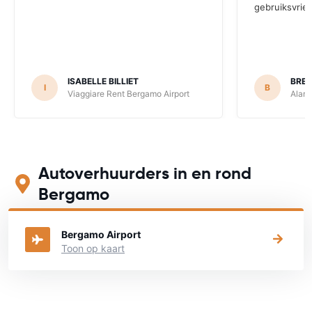
gebruiksvrien
ISABELLE BILLIET
BRE
I
B
Viaggiare Rent Bergamo Airport
Alamo
Autoverhuurders in en rond
Bergamo
Bekijk op onderstaande kaart waar je een auto kunt huren
Bergamo Airport
Toon op kaart