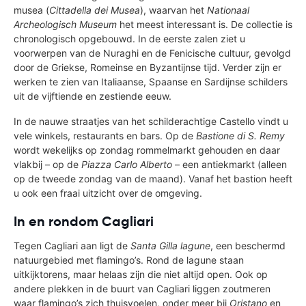
musea (
Cittadella dei Musea
), waarvan het
Nationaal
Archeologisch Museum
het meest interessant is. De collectie is
chronologisch opgebouwd. In de eerste zalen ziet u
voorwerpen van de Nuraghi en de Fenicische cultuur, gevolgd
door de Griekse, Romeinse en Byzantijnse tijd. Verder zijn er
werken te zien van Italiaanse, Spaanse en Sardijnse schilders
uit de vijftiende en zestiende eeuw.
In de nauwe straatjes van het schilderachtige Castello vindt u
vele winkels, restaurants en bars. Op de
Bastione di S. Remy
wordt wekelijks op zondag rommelmarkt gehouden en daar
vlakbij – op de
Piazza Carlo Alberto
– een antiekmarkt (alleen
op de tweede zondag van de maand). Vanaf het bastion heeft
u ook een fraai uitzicht over de omgeving.
In en rondom Cagliari
Tegen Cagliari aan ligt de
Santa Gilla lagune
, een beschermd
natuurgebied met flamingo’s. Rond de lagune staan
uitkijktorens, maar helaas zijn die niet altijd open. Ook op
andere plekken in de buurt van Cagliari liggen zoutmeren
waar flamingo’s zich thuisvoelen, onder meer bij
Oristano
en