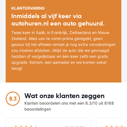
KLANTERVARING
Inmiddels al vijf keer via
autohuren.nl een auto gehuurd.
Twee keer in Italië, in Frankrijk, Zwitserland en Nieuw
Zeeland. Alles van te voren prima geregeld, geen
gezeur bij het afhalen omdat je nog extra verzekeringen
zou moeten afsluiten. Altijd de auto die we gevraagd
hadden of vergelijkbaar en één keer zelfs een gratis
upgrade. Kortom, een aanrader en we komen zeker
terug!
Wat onze klanten zeggen
8.3
Klanten beoordelen ons met een 8.3/10 uit 8168
beoordelingen