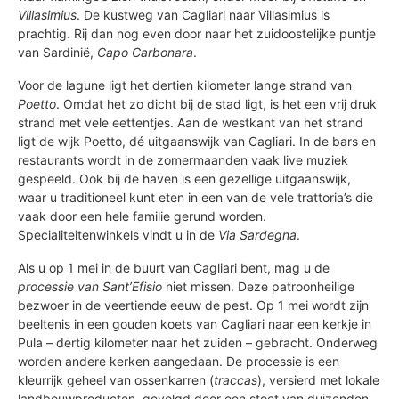
Villasimius
. De kustweg van Cagliari naar Villasimius is
prachtig. Rij dan nog even door naar het zuidoostelijke puntje
van Sardinië,
Capo Carbonara
.
Voor de lagune ligt het dertien kilometer lange strand van
Poetto
. Omdat het zo dicht bij de stad ligt, is het een vrij druk
strand met vele eettentjes. Aan de westkant van het strand
ligt de wijk Poetto, dé uitgaanswijk van Cagliari. In de bars en
restaurants wordt in de zomermaanden vaak live muziek
gespeeld. Ook bij de haven is een gezellige uitgaanswijk,
waar u traditioneel kunt eten in een van de vele trattoria’s die
vaak door een hele familie gerund worden.
Specialiteitenwinkels vindt u in de
Via Sardegna
.
Als u op 1 mei in de buurt van Cagliari bent, mag u de
processie van Sant’Efisio
niet missen. Deze patroonheilige
bezwoer in de veertiende eeuw de pest. Op 1 mei wordt zijn
beeltenis in een gouden koets van Cagliari naar een kerkje in
Pula – dertig kilometer naar het zuiden – gebracht. Onderweg
worden andere kerken aangedaan. De processie is een
kleurrijk geheel van ossenkarren (
traccas
), versierd met lokale
landbouwproducten, gevolgd door een stoet van duizenden