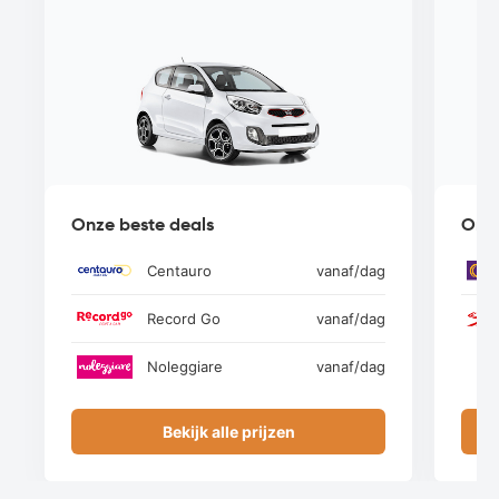
Onze beste deals
Onze
Centauro
vanaf
/dag
Record Go
vanaf
/dag
Noleggiare
vanaf
/dag
Bekijk alle prijzen