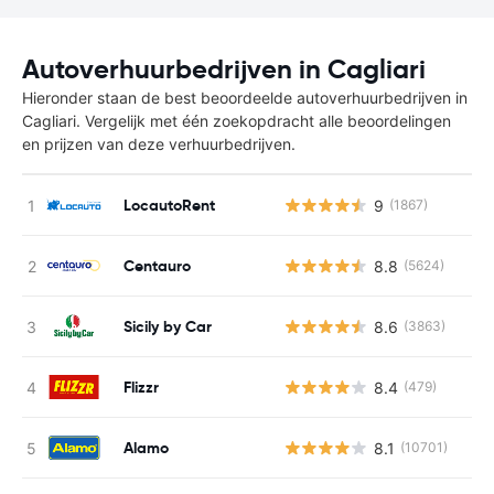
Autoverhuurbedrijven in Cagliari
Hieronder staan de best beoordeelde autoverhuurbedrijven in
Cagliari. Vergelijk met één zoekopdracht alle beoordelingen
en prijzen van deze verhuurbedrijven.
LocautoRent
9
(1867)
Centauro
8.8
(5624)
Sicily by Car
8.6
(3863)
Flizzr
8.4
(479)
Alamo
8.1
(10701)