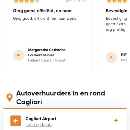
07-11-2025
Ging goed, efficiënt, en naar
Ging goed, efficiënt, en naar wens.
Bevestigingsm
geen extra b
erg prettig.
Margaretha Catharina
PIET
M
Louwersheimer
P
Moven
Felirent Cagliari Airport
Autoverhuurders in en rond
Cagliari
Bekijk op onderstaande kaart waar je een auto kunt huren
Cagliari Airport
Toon op kaart