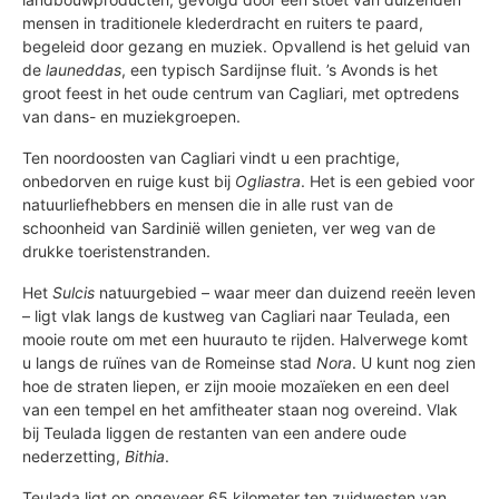
mensen in traditionele klederdracht en ruiters te paard,
begeleid door gezang en muziek. Opvallend is het geluid van
de
launeddas
, een typisch Sardijnse fluit. ’s Avonds is het
groot feest in het oude centrum van Cagliari, met optredens
van dans- en muziekgroepen.
Ten noordoosten van Cagliari vindt u een prachtige,
onbedorven en ruige kust bij
Ogliastra
. Het is een gebied voor
natuurliefhebbers en mensen die in alle rust van de
schoonheid van Sardinië willen genieten, ver weg van de
drukke toeristenstranden.
Het
Sulcis
natuurgebied – waar meer dan duizend reeën leven
– ligt vlak langs de kustweg van Cagliari naar Teulada, een
mooie route om met een huurauto te rijden. Halverwege komt
u langs de ruïnes van de Romeinse stad
Nora
. U kunt nog zien
hoe de straten liepen, er zijn mooie mozaïeken en een deel
van een tempel en het amfitheater staan nog overeind. Vlak
bij Teulada liggen de restanten van een andere oude
nederzetting,
Bithia
.
Teulada ligt op ongeveer 65 kilometer ten zuidwesten van