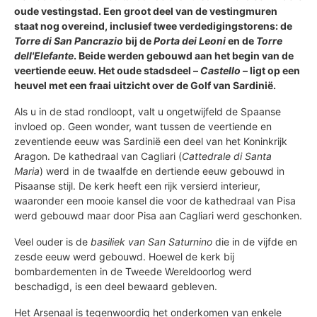
oude vestingstad. Een groot deel van de vestingmuren
staat nog overeind, inclusief twee verdedigingstorens: de
Torre di San Pancrazio
bij de
Porta dei Leoni
en de
Torre
dell'Elefante
. Beide werden gebouwd aan het begin van de
veertiende eeuw. Het oude stadsdeel –
Castello
– ligt op een
heuvel met een fraai uitzicht over de Golf van Sardinië.
Als u in de stad rondloopt, valt u ongetwijfeld de Spaanse
invloed op. Geen wonder, want tussen de veertiende en
zeventiende eeuw was Sardinië een deel van het Koninkrijk
Aragon. De kathedraal van Cagliari (
Cattedrale di Santa
Maria
) werd in de twaalfde en dertiende eeuw gebouwd in
Pisaanse stijl. De kerk heeft een rijk versierd interieur,
waaronder een mooie kansel die voor de kathedraal van Pisa
werd gebouwd maar door Pisa aan Cagliari werd geschonken.
Veel ouder is de
basiliek van San Saturnino
die in de vijfde en
zesde eeuw werd gebouwd. Hoewel de kerk bij
bombardementen in de Tweede Wereldoorlog werd
beschadigd, is een deel bewaard gebleven.
Het Arsenaal is tegenwoordig het onderkomen van enkele