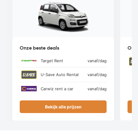
Onze beste deals
Onze
Target Rent
vanaf
/dag
U-Save Auto Rental
vanaf
/dag
Carwiz rent a car
vanaf
/dag
Bekijk alle prijzen