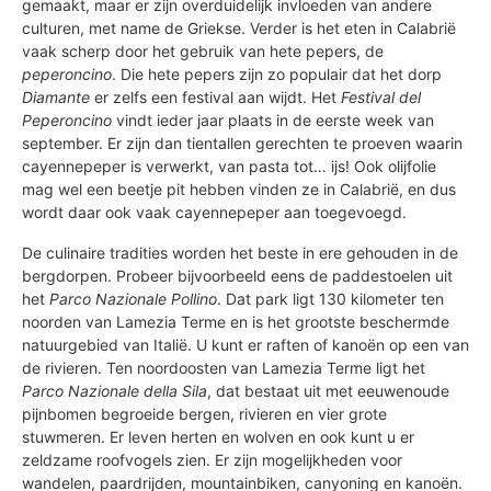
gemaakt, maar er zijn overduidelijk invloeden van andere
culturen, met name de Griekse. Verder is het eten in Calabrië
vaak scherp door het gebruik van hete pepers, de
peperoncino
. Die hete pepers zijn zo populair dat het dorp
Diamante
er zelfs een festival aan wijdt. Het
Festival del
Peperoncino
vindt ieder jaar plaats in de eerste week van
september. Er zijn dan tientallen gerechten te proeven waarin
cayennepeper is verwerkt, van pasta tot… ijs! Ook olijfolie
mag wel een beetje pit hebben vinden ze in Calabrië, en dus
wordt daar ook vaak cayennepeper aan toegevoegd.
De culinaire tradities worden het beste in ere gehouden in de
bergdorpen. Probeer bijvoorbeeld eens de paddestoelen uit
het
Parco Nazionale
Pollino
. Dat park ligt 130 kilometer ten
noorden van Lamezia Terme en is het grootste beschermde
natuurgebied van Italië. U kunt er raften of kanoën op een van
de rivieren. Ten noordoosten van Lamezia Terme ligt het
Parco Nazionale della Sila
, dat bestaat uit met eeuwenoude
pijnbomen begroeide bergen, rivieren en vier grote
stuwmeren. Er leven herten en wolven en ook kunt u er
zeldzame roofvogels zien. Er zijn mogelijkheden voor
wandelen, paardrijden, mountainbiken, canyoning en kanoën.