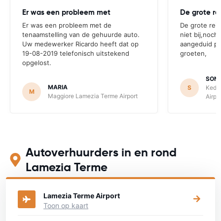
Er was een probleem met
De grote re
Er was een probleem met de
De grote rei
tenaamstelling van de gehuurde auto.
niet bij,noch
Uw medewerker Ricardo heeft dat op
aangeduid pe
19-08-2019 telefonisch uitstekend
groeten,
opgelost.
SONI
MARIA
S
Kedd
M
Maggiore Lamezia Terme Airport
Airpo
Autoverhuurders in en rond
Lamezia Terme
Bekijk op onderstaande kaart waar je een auto kunt huren
Lamezia Terme Airport
Toon op kaart