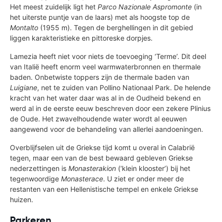
Het meest zuidelijk ligt het
Parco Nazionale Aspromonte
(in
het uiterste puntje van de laars) met als hoogste top de
Montalto
(1955 m). Tegen de berghellingen in dit gebied
liggen karakteristieke en pittoreske dorpjes.
Lamezia heeft niet voor niets de toevoeging ‘Terme’. Dit deel
van Italië heeft enorm veel warmwaterbronnen en thermale
baden. Onbetwiste toppers zijn de thermale baden van
Luigiane
, net te zuiden van Pollino Nationaal Park. De helende
kracht van het water daar was al in de Oudheid bekend en
werd al in de eerste eeuw beschreven door een zekere Plinius
de Oude. Het zwavelhoudende water wordt al eeuwen
aangewend voor de behandeling van allerlei aandoeningen.
Overblijfselen uit de Griekse tijd komt u overal in Calabrië
tegen, maar een van de best bewaard gebleven Griekse
nederzettingen is
Monasterakion
(‘klein klooster’) bij het
tegenwoordige
Monasterace
. U ziet er onder meer de
restanten van een Hellenistische tempel en enkele Griekse
huizen.
Parkeren