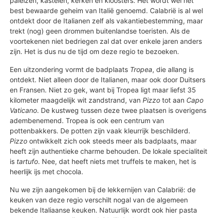
paleizen, kastelen, kerken en kloosters. Het wordt wel het
best bewaarde geheim van Italië genoemd. Calabrië is al wel
ontdekt door de Italianen zelf als vakantiebestemming, maar
trekt (nog) geen drommen buitenlandse toeristen. Als de
voortekenen niet bedriegen zal dat over enkele jaren anders
zijn. Het is dus nu de tijd om deze regio te bezoeken.
Een uitzondering vormt de badplaats
Tropea
, die allang is
ontdekt. Niet alleen door de Italianen, maar ook door Duitsers
en Fransen. Niet zo gek, want bij Tropea ligt maar liefst 35
kilometer maagdelijk wit zandstrand, van
Pizzo
tot aan
Capo
Vaticano
. De kustweg tussen deze twee plaatsen is overigens
adembenemend. Tropea is ook een centrum van
pottenbakkers. De potten zijn vaak kleurrijk beschilderd.
Pizzo
ontwikkelt zich ook steeds meer als badplaats, maar
heeft zijn authentieke charme behouden. De lokale specialiteit
is
tartufo
. Nee, dat heeft niets met truffels te maken, het is
heerlijk ijs met chocola.
Nu we zijn aangekomen bij de lekkernijen van Calabrië: de
keuken van deze regio verschilt nogal van de algemeen
bekende Italiaanse keuken. Natuurlijk wordt ook hier pasta