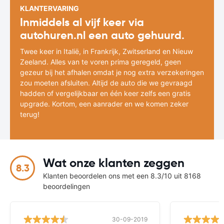
KLANTERVARING
Inmiddels al vijf keer via
autohuren.nl een auto gehuurd.
Twee keer in Italië, in Frankrijk, Zwitserland en Nieuw
Zeeland. Alles van te voren prima geregeld, geen
gezeur bij het afhalen omdat je nog extra verzekeringen
zou moeten afsluiten. Altijd de auto die we gevraagd
hadden of vergelijkbaar en één keer zelfs een gratis
upgrade. Kortom, een aanrader en we komen zeker
terug!
Wat onze klanten zeggen
8.3
Klanten beoordelen ons met een 8.3/10 uit 8168
beoordelingen
30-09-2019