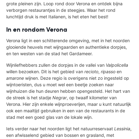
grote pleinen zijn. Loop rond door Verona en ontdek bijna
verborgen restaurantjes in de steegjes. Waar het rond
lunchtijd druk is met Italianen, is het eten het best!
In en rondom Verona
Verona ligt in een schitterende omgeving, met in het noorden
glooiende heuvels met wijngaarden en authentieke dorpjes,
en ten westen van de stad het Gardameer.
Wijnliefhebbers zullen de dorpjes in de vallei van
Valpolicella
willen bezoeken. Dit is het gebied van
recioto
,
ripasso
en
amarone
wijnen. Deze regio is overigens niet zo ingesteld op
wijntoeristen, dus u moet wel een beetje zoeken naar
wijnhuizen die hun deuren hebben opengesteld. Het hart van
de streek is het stadje
Negrar
, op twaalf kilometer van
Verona. Hier zijn enkele wijnproeverijen, maar u kunt natuurlijk
ook een maaltijd gebruiken in een van de restaurants in de
stad met een goed glas van de lokale wijn.
Iets verder naar het noorden ligt het natuurreservaat
Lessinia
,
een afwisselend gebied van bossen en grasland, met