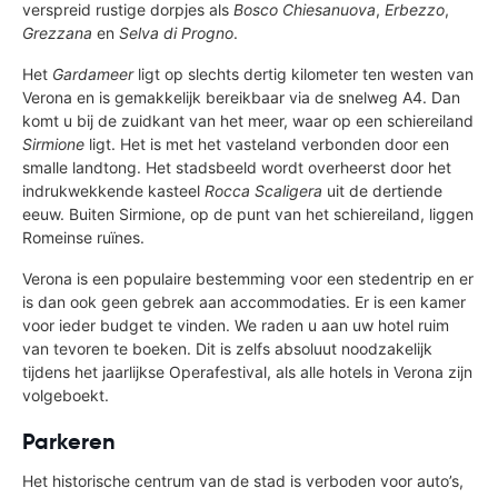
verspreid rustige dorpjes als
Bosco Chiesanuova
,
Erbezzo
,
Grezzana
en
Selva di Progno
.
Het
Gardameer
ligt op slechts dertig kilometer ten westen van
Verona en is gemakkelijk bereikbaar via de snelweg A4. Dan
komt u bij de zuidkant van het meer, waar op een schiereiland
Sirmione
ligt. Het is met het vasteland verbonden door een
smalle landtong. Het stadsbeeld wordt overheerst door het
indrukwekkende kasteel
Rocca Scaligera
uit de dertiende
eeuw. Buiten Sirmione, op de punt van het schiereiland, liggen
Romeinse ruïnes.
Verona is een populaire bestemming voor een stedentrip en er
is dan ook geen gebrek aan accommodaties. Er is een kamer
voor ieder budget te vinden. We raden u aan uw hotel ruim
van tevoren te boeken. Dit is zelfs absoluut noodzakelijk
tijdens het jaarlijkse Operafestival, als alle hotels in Verona zijn
volgeboekt.
Parkeren
Het historische centrum van de stad is verboden voor auto’s,