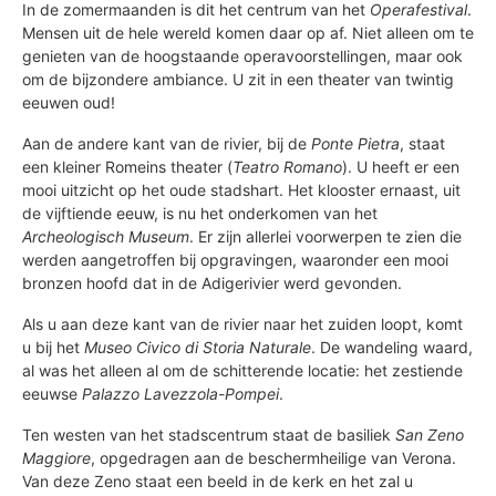
In de zomermaanden is dit het centrum van het
Operafestival
.
Mensen uit de hele wereld komen daar op af. Niet alleen om te
genieten van de hoogstaande operavoorstellingen, maar ook
om de bijzondere ambiance. U zit in een theater van twintig
eeuwen oud!
Aan de andere kant van de rivier, bij de
Ponte Pietra
, staat
een kleiner Romeins theater (
Teatro Romano
). U heeft er een
mooi uitzicht op het oude stadshart. Het klooster ernaast, uit
de vijftiende eeuw, is nu het onderkomen van het
Archeologisch Museum
. Er zijn allerlei voorwerpen te zien die
werden aangetroffen bij opgravingen, waaronder een mooi
bronzen hoofd dat in de Adigerivier werd gevonden.
Als u aan deze kant van de rivier naar het zuiden loopt, komt
u bij het
Museo Civico di Storia Naturale
. De wandeling waard,
al was het alleen al om de schitterende locatie: het zestiende
eeuwse
Palazzo
Lavezzola-Pompei
.
Ten westen van het stadscentrum staat de basiliek
San Zeno
Maggiore
, opgedragen aan de beschermheilige van Verona.
Van deze Zeno staat een beeld in de kerk en het zal u