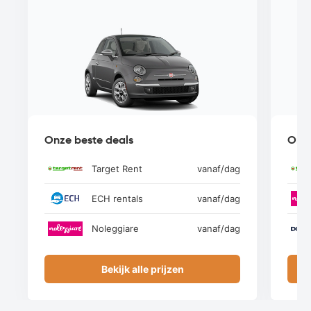
Onze beste deals
Onze
Target Rent
vanaf
/dag
ECH rentals
vanaf
/dag
Noleggiare
vanaf
/dag
Bekijk alle prijzen