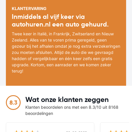
KLANTERVARING
Inmiddels al vijf keer via
autohuren.nl een auto gehuurd.
Twee keer in Italië, in Frankrijk, Zwitserland en Nieuw
Zeeland. Alles van te voren prima geregeld, geen
gezeur bij het afhalen omdat je nog extra verzekeringen
zou moeten afsluiten. Altijd de auto die we gevraagd
hadden of vergelijkbaar en één keer zelfs een gratis
upgrade. Kortom, een aanrader en we komen zeker
terug!
Wat onze klanten zeggen
8.3
Klanten beoordelen ons met een 8.3/10 uit 8168
beoordelingen