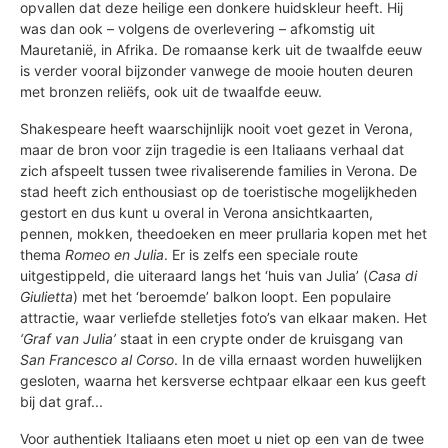
opvallen dat deze heilige een donkere huidskleur heeft. Hij
was dan ook – volgens de overlevering – afkomstig uit
Mauretanië, in Afrika. De romaanse kerk uit de twaalfde eeuw
is verder vooral bijzonder vanwege de mooie houten deuren
met bronzen reliëfs, ook uit de twaalfde eeuw.
Shakespeare heeft waarschijnlijk nooit voet gezet in Verona,
maar de bron voor zijn tragedie is een Italiaans verhaal dat
zich afspeelt tussen twee rivaliserende families in Verona. De
stad heeft zich enthousiast op de toeristische mogelijkheden
gestort en dus kunt u overal in Verona ansichtkaarten,
pennen, mokken, theedoeken en meer prullaria kopen met het
thema
Romeo en Julia
. Er is zelfs een speciale route
uitgestippeld, die uiteraard langs het ‘huis van Julia’ (
Casa di
Giulietta
) met het ‘beroemde’ balkon loopt. Een populaire
attractie, waar verliefde stelletjes foto’s van elkaar maken. Het
‘Graf van Julia’
staat in een crypte onder de kruisgang van
San Francesco al Corso
. In de villa ernaast worden huwelijken
gesloten, waarna het kersverse echtpaar elkaar een kus geeft
bij dat graf...
Voor authentiek Italiaans eten moet u niet op een van de twee