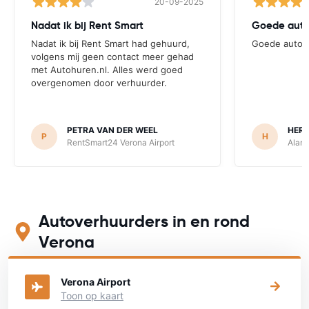
20-09-2025
Nadat ik bij Rent Smart
Goede aut
Nadat ik bij Rent Smart had gehuurd,
Goede auto
volgens mij geen contact meer gehad
met Autohuren.nl. Alles werd goed
overgenomen door verhuurder.
PETRA VAN DER WEEL
HER
P
H
RentSmart24 Verona Airport
Alamo
Autoverhuurders in en rond
Verona
Bekijk op onderstaande kaart waar je een auto kunt huren
Verona Airport
Toon op kaart