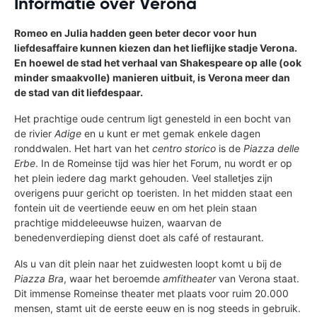
Informatie over Verona
Romeo en Julia hadden geen beter decor voor hun
liefdesaffaire kunnen kiezen dan het lieflijke stadje Verona.
En hoewel de stad het verhaal van Shakespeare op alle (ook
minder smaakvolle) manieren uitbuit, is Verona meer dan
de stad van dit liefdespaar.
Het prachtige oude centrum ligt genesteld in een bocht van
de rivier
Adige
en u kunt er met gemak enkele dagen
ronddwalen. Het hart van het
centro storico
is de
Piazza delle
Erbe
. In de Romeinse tijd was hier het Forum, nu wordt er op
het plein iedere dag markt gehouden. Veel stalletjes zijn
overigens puur gericht op toeristen. In het midden staat een
fontein uit de veertiende eeuw en om het plein staan
prachtige middeleeuwse huizen, waarvan de
benedenverdieping dienst doet als café of restaurant.
Als u van dit plein naar het zuidwesten loopt komt u bij de
Piazza Bra
, waar het beroemde
amfitheater
van Verona staat.
Dit immense Romeinse theater met plaats voor ruim 20.000
mensen, stamt uit de eerste eeuw en is nog steeds in gebruik.