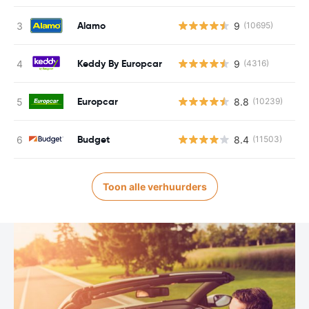
Alamo
9
(10695)
Keddy By Europcar
9
(4316)
Europcar
8.8
(10239)
Budget
8.4
(11503)
Toon alle verhuurders