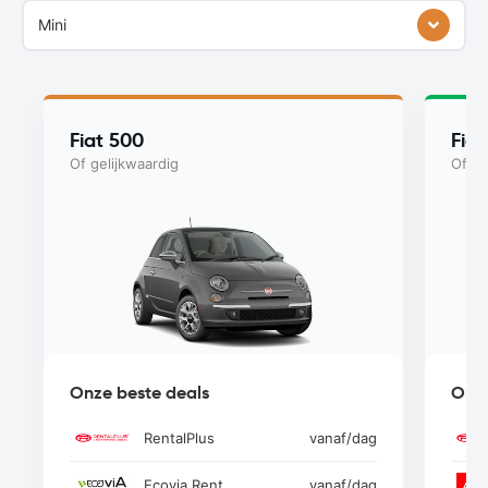
Mini
Fiat 500
Fiat
Of gelijkwaardig
Of ge
Onze beste deals
Onze
RentalPlus
vanaf
/dag
Ecovia Rent
vanaf
/dag