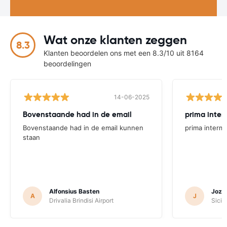
Wat onze klanten zeggen
8.3
Klanten beoordelen ons met een 8.3/10 uit 8164
beoordelingen
14-06-2025
Bovenstaande had in de email
prima inter
Bovenstaande had in de email kunnen
prima interme
staan
Alfonsius Basten
Jozef
A
J
Drivalia Brindisi Airport
Sicily