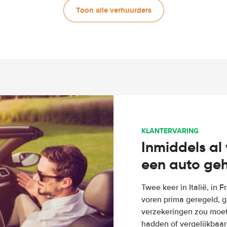
Toon alle verhuurders
KLANTERVARING
Inmiddels al 
een auto ge
Twee keer in Italië, in 
voren prima geregeld, g
verzekeringen zou moete
hadden of vergelijkbaar