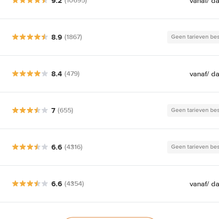
9.2
vanaf
/ d
(10695)
8.9
(1867)
Geen tarieven be
8.4
vanaf
/ d
(479)
7
(655)
Geen tarieven be
6.6
(4316)
Geen tarieven be
6.6
vanaf
/ d
(4354)