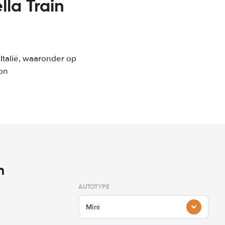
la Train
Italië, waaronder op
ion
n
AUTOTYPE
Mini