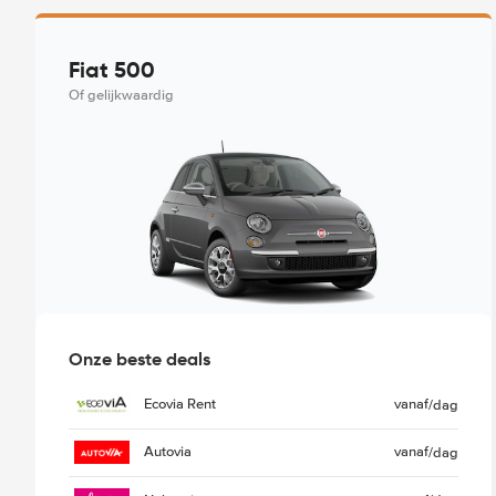
Fiat 500
Of gelijkwaardig
Onze beste deals
Ecovia Rent
vanaf
/dag
Autovia
vanaf
/dag