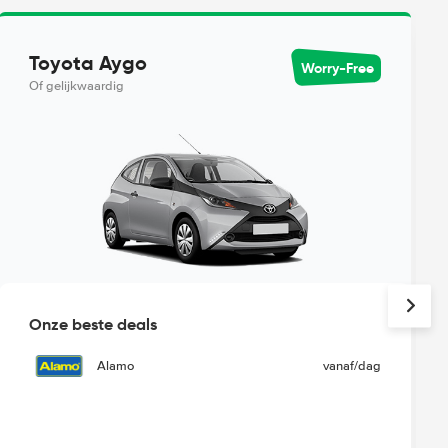
Toyota Aygo
Worry-Free
Of gelijkwaardig
Onze beste deals
Alamo
vanaf
/dag