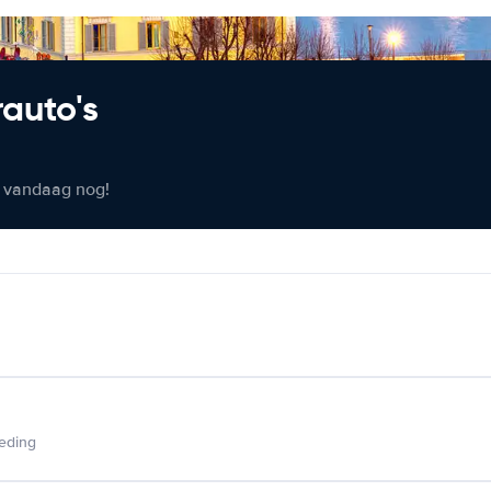
rauto's
er vandaag nog!
ieding