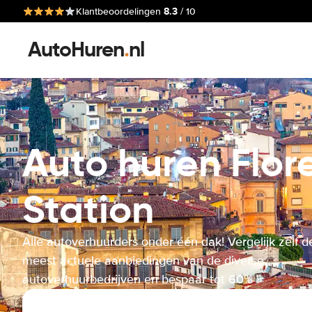
8.3
Klantbeoordelingen
/ 10
AutoHuren
.
nl
Auto huren Flor
Station
Alle autoverhuurders onder één dak! Vergelijk zelf d
meest actuele aanbiedingen van de diverse
autoverhuurbedrijven en bespaar tot 60%