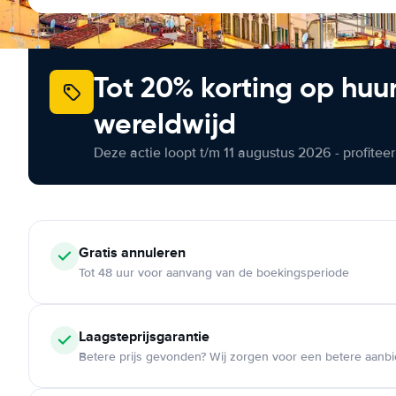
Tot 20% korting op huu
wereldwijd
Deze actie loopt t/m 11 augustus 2026 - profite
Gratis annuleren
Tot 48 uur voor aanvang van de boekingsperiode
Laagsteprijsgarantie
Betere prijs gevonden? Wij zorgen voor een betere aanb