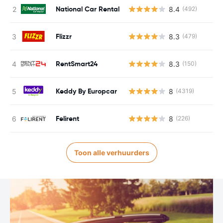
National Car Rental
8.4
(492)
Flizzr
8.3
(479)
RentSmart24
8.3
(150)
Keddy By Europcar
8
(4319)
Felirent
8
(226)
Toon alle verhuurders