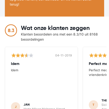
terug!
Wat onze klanten zeggen
8.3
Klanten beoordelen ons met een 8.3/10 uit 8168
beoordelingen
04-11-2019
Idem
Perfect me
Idem
Perfect medi
vriendenkrin
THE
JAN
T
Sicil
J
Hertz Milaan Malpensa Airport