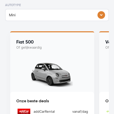
AUTOTYPE
Mini
Fiat 500
Vol
Of gelijkwaardig
Of ge
Onze beste deals
Onze
addCarRental
vanaf
/dag