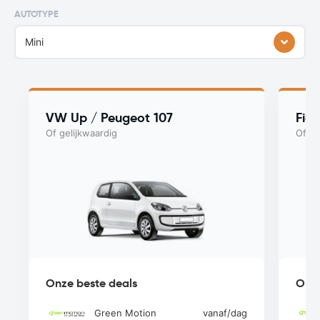
AUTOTYPE
Mini
VW Up / Peugeot 107
Fia
Of gelijkwaardig
Of ge
Onze beste deals
Onze
Green Motion
vanaf
/dag