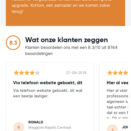
upgrade. Kortom, een aanrader en we komen zeker
terug!
Wat onze klanten zeggen
8.3
Klanten beoordelen ons met een 8.3/10 uit 8164
beoordelingen
27-08-2018
Via telefoon website geboekt, dit
Hier al vee
Via telefoon website geboekt, dit wat
Hier al veel 
een beetje lastiger.
professionee
algemeen luk
taal echter s
dat er een N
is. Dit is mini
RONALD
JOH
R
Maggiore Napels Centraal
J