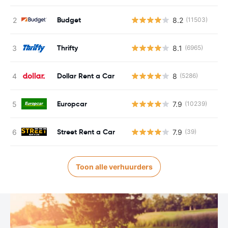
Budget
8.2
(11503)
Thrifty
8.1
(6965)
Dollar Rent a Car
8
(5286)
Europcar
7.9
(10239)
Street Rent a Car
7.9
(39)
Toon alle verhuurders