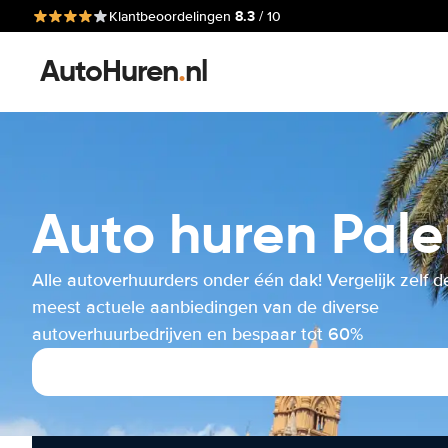
8.3
Klantbeoordelingen
/ 10
AutoHuren
.
nl
Auto huren Pale
Alle autoverhuurders onder één dak! Vergelijk zelf d
meest actuele aanbiedingen van de diverse
autoverhuurbedrijven en bespaar tot 60%