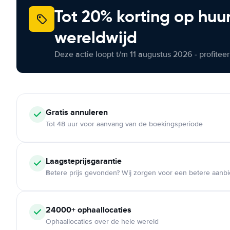
Tot 20% korting op huu
wereldwijd
Deze actie loopt t/m 11 augustus 2026 - profite
Gratis annuleren
Tot 48 uur voor aanvang van de boekingsperiode
Laagsteprijsgarantie
Betere prijs gevonden? Wij zorgen voor een betere aanb
24000+ ophaallocaties
Ophaallocaties over de hele wereld