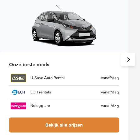
Onze beste deals
U-Save Auto Rental
vanaf
/dag
ECH rentals
vanaf
/dag
Noleggiare
vanaf
/dag
Bekijk alle prijzen