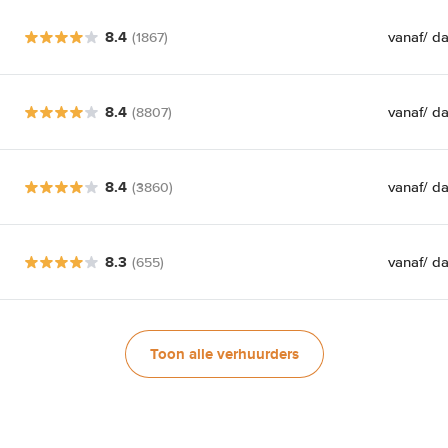
8.4
vanaf
/ d
(1867)
8.4
vanaf
/ d
(8807)
8.4
vanaf
/ d
(3860)
8.3
vanaf
/ d
(655)
Toon alle verhuurders