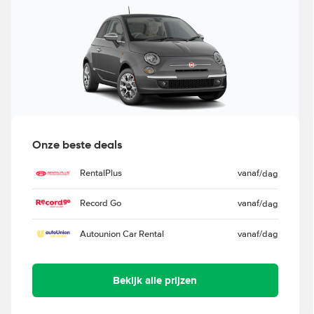
Onze beste deals
RentalPlus
vanaf
/dag
Record Go
vanaf
/dag
Autounion Car Rental
vanaf
/dag
Bekijk alle prijzen