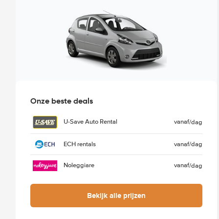
Onze beste deals
U-Save Auto Rental
vanaf
/dag
ECH rentals
vanaf
/dag
Noleggiare
vanaf
/dag
Bekijk alle prijzen