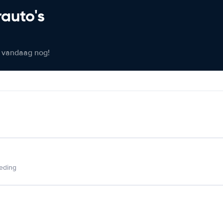
rauto's
er vandaag nog!
ieding