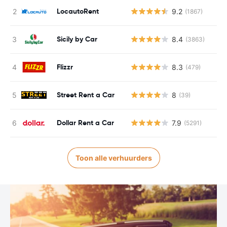
LocautoRent
9.2
(1867)
Sicily by Car
8.4
(3863)
Flizzr
8.3
(479)
Street Rent a Car
8
(39)
Dollar Rent a Car
7.9
(5291)
Toon alle verhuurders