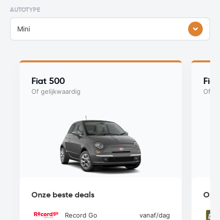
AUTOTYPE
Mini
Fiat 500
Fia
Of gelijkwaardig
Of ge
Onze beste deals
Onze
Record Go
vanaf
/dag