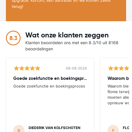
upgrade. Kortom, een aanrader en we komen zeker
terug!
Wat onze klanten zeggen
8.3
Klanten beoordelen ons met een 8.3/10 uit 8168
beoordelingen
08-08-2024
Goede zoekfunctie en boekingsproces
Goede zoekfunctie en boekingsproces
Waarom bieden
Rome terwijl
moeten alle
opnieuw wor
DIEDERIK VAN KOLFSCHOTEN
FLOR
D
F