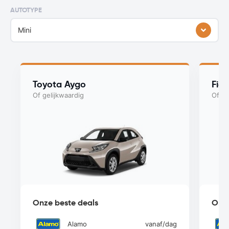
AUTOTYPE
Mini
Toyota Aygo
Fia
Of gelijkwaardig
Of ge
Onze beste deals
Onze
Alamo
vanaf
/dag