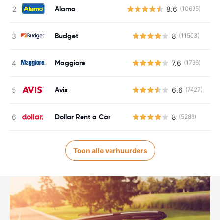
Alamo
8.6
(10695)
Budget
8
(11503)
G
Maggiore
7.6
(1766)
G
Avis
6.6
(7427)
G
Dollar Rent a Car
8
(5286)
G
Toon alle verhuurders