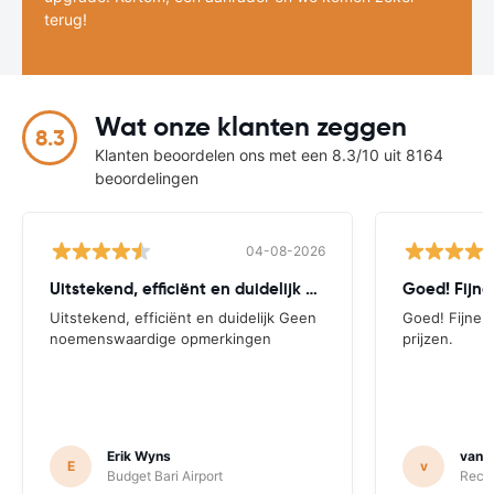
terug!
Wat onze klanten zeggen
8.3
Klanten beoordelen ons met een 8.3/10 uit 8164
beoordelingen
04-08-2026
Uitstekend, efficiënt en duidelijk Geen
Goed! Fijne
Uitstekend, efficiënt en duidelijk Geen
Goed! Fijne w
noemenswaardige opmerkingen
prijzen.
Erik Wyns
van H
E
v
Budget Bari Airport
Recor