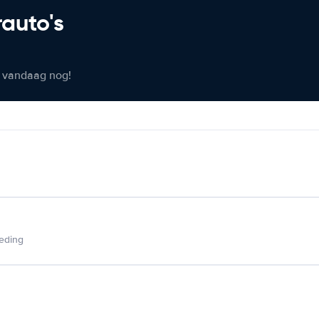
rauto's
er vandaag nog!
ieding