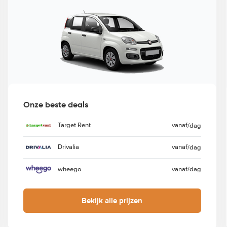
Onze beste deals
Target Rent
vanaf
/dag
Drivalia
vanaf
/dag
wheego
vanaf
/dag
Bekijk alle prijzen