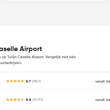
selle Airport
op Turijn Caselle Airport. Vergelijk met één
uurbedrijven.
9.7
vanaf
/ d
(1867)
8.9
vanaf
/ d
(10251)