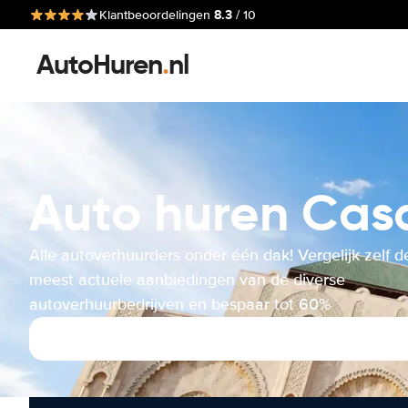
8.3
Klantbeoordelingen
/ 10
AutoHuren
.
nl
Auto huren Cas
Alle autoverhuurders onder één dak! Vergelijk zelf d
meest actuele aanbiedingen van de diverse
autoverhuurbedrijven en bespaar tot 60%