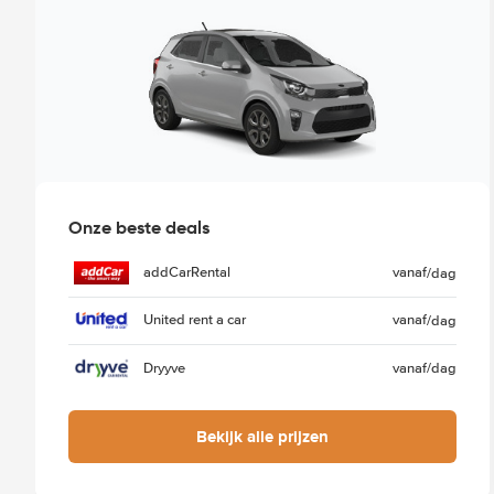
Onze beste deals
addCarRental
vanaf
/dag
United rent a car
vanaf
/dag
Dryyve
vanaf
/dag
Bekijk alle prijzen