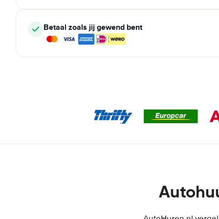
Betaal zoals jij gewend bent
Autohu
AutoHuren.nl vergel