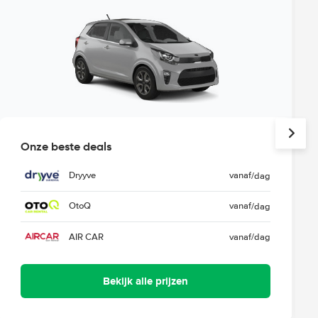
Onze beste deals
Dryyve
vanaf
/dag
OtoQ
vanaf
/dag
AIR CAR
vanaf
/dag
Bekijk alle prijzen