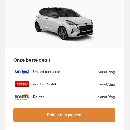
Onze beste deals
United rent a car
vanaf
/dag
addCarRental
vanaf
/dag
Routes
vanaf
/dag
Bekijk alle prijzen