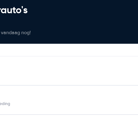
rauto's
er vandaag nog!
ieding