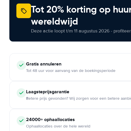
Tot 20% korting op huu
wereldwijd
Deze actie loopt t/m 11 augustus 2026 - profite
Gratis annuleren
Tot 48 uur voor aanvang van de boekingsperiode
Laagsteprijsgarantie
Betere prijs gevonden? Wij zorgen voor een betere aanb
24000+ ophaallocaties
Ophaallocaties over de hele wereld