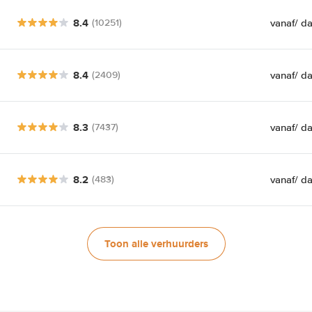
8.4
vanaf
/ d
(10251)
8.4
vanaf
/ d
(2409)
8.3
vanaf
/ d
(7437)
8.2
vanaf
/ d
(483)
Toon alle verhuurders