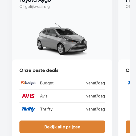
Of gelijkwaardig
Of ge
Onze beste deals
Onze
Budget
vanaf
/dag
Avis
vanaf
/dag
Thrifty
vanaf
/dag
Bekijk alle prijzen