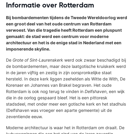
Informatie over Rotterdam
Bij bombardementen tijdens de Tweede Wereldoorlog werd
een groot deel van het oude centrum van Rotterdam
verwoest. Van die tragedie heeft Rotterdam een pluspunt
gemaakt: de stad werd een centrum voor moderne
architectuur en het is de enige stad in Nederland met een
imponerende skyline.
De
Grote of Sint-Laurenskerk
werd ook zwaar beschadigd bij
de bombardementen, maar deze laatgotische kruiskerk werd
in de jaren vijftig en zestig in zijn oorspronkelijke staat
hersteld. In deze kerk liggen zeehelden als Witte de With, De
Korenaer en Johannes van Brakel begraven. Het oude
Rotterdam is ook nog terug te vinden in
Delfshaven
, een wijk
die in de oorlog gespaard bleef. Het is een pittoresk
stadsdeel, met onder meer een gotische kerk en het stadhuis
(Delfshaven was vroeger een aparte gemeente) uit de
zeventiende eeuw.
Moderne architectuur is waar het in Rotterdam om draait. De
kubuswoningen
die aan het eind van de jaren zeventig