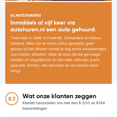
KLANTERVARING
Inmiddels al vijf keer via
autohuren.nl een auto gehuurd.
Twee keer in Italië, in Frankrijk, Zwitserland en Nieuw
Zeeland. Alles van te voren prima geregeld, geen
gezeur bij het afhalen omdat je nog extra verzekeringen
zou moeten afsluiten. Altijd de auto die we gevraagd
hadden of vergelijkbaar en één keer zelfs een gratis
upgrade. Kortom, een aanrader en we komen zeker
terug!
Wat onze klanten zeggen
8.3
Klanten beoordelen ons met een 8.3/10 uit 8164
beoordelingen