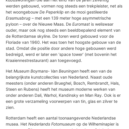
werden gebouwd, vormen nog steeds een trekpleister, net als
het woongebouw
De Peperklip
en de mooi gestileerde
Erasmusbrug
– met een 139 meter hoge asymmetrische
pyloon – over de Nieuwe Maas. De
Euromast
is weliswaar
ouder, maar ook nog steeds een beeldbepalend element van
de Rotterdamse skyline. De toren werd gebouwd voor de
Floriade van 1960. Het was toen het hoogste gebouw van de
stad. Omdat die positie door andere hoge gebouwen werd
bedreigd, werd er later een ‘space tower’ (met bovenin het
Kraaiennestrestaurant) aan toegevoegd.
Het
Museum Boymans- Van Beuningen
heeft een van de
belangrijkste kunstcollecties van Nederland. Naast oude
meesters (onder anderen Brueghel, Bosch, Rembrandt, Hals,
Steen en Rubens) heeft het museum moderne werken van
onder anderen Dali, Warhol, Kandinsky en Man Ray. Ook is er
een grote verzameling voorwerpen van tin, glas en zilver te
zien.
Rotterdam heeft een aantal toonaangevende Nederlandse
musea. Het
Nederlands Fotomuseum
op de Wilheminapier is