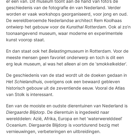
er een van. Dit museum toont aan de hand van foto’s de
geschiedenis van de fotografie én van Nederland. Verder
worden er vaak workshops georganiseerd, voor jong en oud.
De wereldberoemde Nederlandse architect Rem Koolhaas
ontwierp het gebouw voor de
Kunsthal Rotterdam
. Ook al zo’n
toonaangevend museum, waar moderne en experimentele
kunst voorop staat.
En dan staat ook het
Belastingmuseum
in Rotterdam. Voor de
meeste mensen geen favoriet onderwerp en toch is dit een
erg leuk museum, al was het alleen al om de ‘smokkelkelder’.
De geschiedenis van de stad wordt uit de doeken gedaan in
Het Schielandhuis
, overigens ook een bewaard gebleven
historisch gebouw uit de zeventiende eeuw. Vooral de Atlas
van Stolk is interessant.
Een van de mooiste en oudste dierentuinen van Nederland is
Diergaarde Blijdorp
. De dierentuin is ingedeeld naar
werelddelen: Azië, Afrika, Europa en het ‘waterwerelddeel’
Oceanium. Diergaarde Blijdorp is voortdurend bezig met
vernieuwingen, verbeteringen en uitbreidingen.