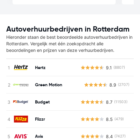
Autoverhuurbedrijven in Rotterdam
Hieronder staan de best beoordeelde autoverhuurbedrijven in
Rotterdam. Vergelijk met één zoekopdracht alle
beoordelingen en prijzen van deze verhuurbedrijven.
Hertz
9.1
(8807)
Green Motion
8.9
(2707)
G
Budget
8.7
(11503)
Flizzr
8.5
(479)
Avis
8.4
(7427)