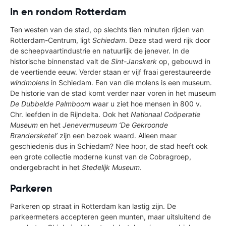
In en rondom Rotterdam
Ten westen van de stad, op slechts tien minuten rijden van
Rotterdam-Centrum, ligt
Schiedam
. Deze stad werd rijk door
de scheepvaartindustrie en natuurlijk de jenever. In de
historische binnenstad valt de
Sint-Janskerk
op, gebouwd in
de veertiende eeuw. Verder staan er vijf fraai gerestaureerde
windmolens
in Schiedam. Een van die molens is een museum.
De historie van de stad komt verder naar voren in het museum
De Dubbelde Palmboom
waar u ziet hoe mensen in 800 v.
Chr. leefden in de Rijndelta. Ook het
Nationaal Coöperatie
Museum
en het
Jenevermuseum ‘De Gekroonde
Brandersketel’
zijn een bezoek waard. Alleen maar
geschiedenis dus in Schiedam? Nee hoor, de stad heeft ook
een grote collectie moderne kunst van de Cobragroep,
ondergebracht in het
Stedelijk Museum
.
Parkeren
Parkeren op straat in Rotterdam kan lastig zijn. De
parkeermeters accepteren geen munten, maar uitsluitend de