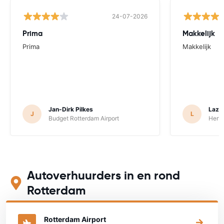
24-07-2026
Prima
Makkelijk
Prima
Makkelijk
Jan-Dirk Pilkes
Lazza
J
L
Budget Rotterdam Airport
Hertz
Autoverhuurders in en rond
Rotterdam
Bekijk op onderstaande kaart waar je een auto kunt huren
Rotterdam Airport