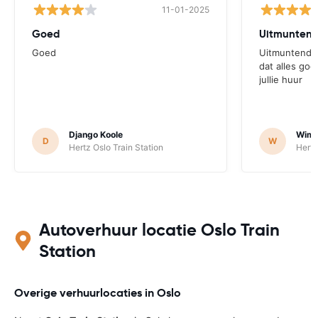
11-01-2025
Goed
Goed
Uitmuntend, 
dat alles goe
jullie huur
Django Koole
Wim 
D
W
Hertz Oslo Train Station
Hertz
Autoverhuur locatie Oslo Train
Station
Overige verhuurlocaties in Oslo