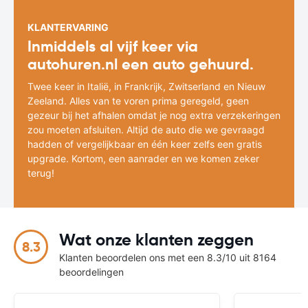
KLANTERVARING
Inmiddels al vijf keer via
autohuren.nl een auto gehuurd.
Twee keer in Italië, in Frankrijk, Zwitserland en Nieuw
Zeeland. Alles van te voren prima geregeld, geen
gezeur bij het afhalen omdat je nog extra verzekeringen
zou moeten afsluiten. Altijd de auto die we gevraagd
hadden of vergelijkbaar en één keer zelfs een gratis
upgrade. Kortom, een aanrader en we komen zeker
terug!
Wat onze klanten zeggen
8.3
Klanten beoordelen ons met een 8.3/10 uit 8164
beoordelingen