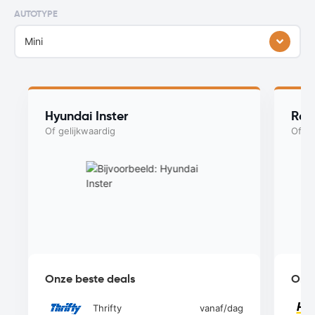
AUTOTYPE
Mini
Hyundai Inster
Ren
Of gelijkwaardig
Of ge
Onze beste deals
Onze
Thrifty
vanaf
/dag