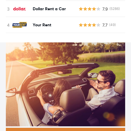
Dollar Rent a Car
7.9
(5286)
G
Your Rent
7.7
(49)
G