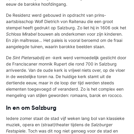
eeuw de barokke hoofdingang.
De Residenz werd gebouwd in opdracht van prins-
aartsbisschop Wolf Dietrich von Raitenau die een groot
stempel heeft gedrukt op Salzburg. Zo liet hij in 1606 ook het
Schloss Mirabel
bouwen als onderkomen voor zijn kinderen.
En zijn maîtresse… Het paleis is vooral beroemd om de fraai
aangelegde tuinen, waarin barokke beelden staan.
De
Sint Pietersabdij en -kerk
werd vermoedelijk gesticht door
de Franciscaner monnik Rupert die rond 700 in Salzburg
arriveerde. Van de oude kerk is vrijwel niets over, op de vloer
in de westelijke toren na. De huidige kerk stamt uit de
dertiende eeuw, maar in de loop der tijd werden steeds
elementen toegevoegd of veranderd. Zo is het complex een
mengeling van stijlen geworden: romaans, barok en rococo.
In en om Salzburg
Iedere zomer staat de stad vijf weken lang bol van klassieke
muziek, opera en (straat)theater tijdens de
Salzburger
Festspiele
. Toch was dit nog niet genoeg voor de stad en