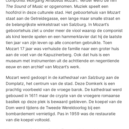
componist
Wolfgang Amadeus Mozart
. Verder werd de film
The Sound of Music
er opgenomen. Muziek speelt een
hoofdrol in deze culturele stad. Het
geboortehuis van Mozart
staat aan de Getreidegasse, een lange maar smalle straat en
de belangrijkste winkelstraat van Salzburg. In Mozart’s
geboortehuis ziet u onder meer de viool waarop de componist
als kind leerde spelen en een hammerklavier dat hij de laatste
tien jaar van zijn leven op alle concerten gebruikte. Toen
Mozart 17 jaar was verhuisde de familie naar een groter huis
aan de voet van de Kapuzinerberg. Ook dat huis is een
museum met instrumenten uit de achttiende en negentiende
eeuw en een archief van Mozart’s werk.
Mozart werd gedoopt in de
kathedraal van Salzburg
aan de
Domplatz, het centrum van de stad. Deze Domkerk is een
prachtig voorbeeld van de vroege barok. De kathedraal werd
gebouwd in 1611 maar de crypte van de vroegere romaanse
basiliek op deze plek is bewaard gebleven. De koepel van de
Dom werd tijdens de Tweede Wereldoorlog bij een
bombardement vernietigd. Pas in 1959 was de restauratie
van die koepel voltooid.