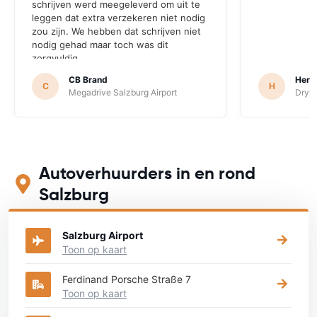
schrijven werd meegeleverd om uit te
leggen dat extra verzekeren niet nodig
zou zijn. We hebben dat schrijven niet
nodig gehad maar toch was dit
zorgvuldig
CB Brand
Herb
C
H
Megadrive Salzburg Airport
Dryyv
Autoverhuurders in en rond
Salzburg
Bekijk op onderstaande kaart waar je een auto kunt huren
Salzburg Airport
Toon op kaart
Ferdinand Porsche Straße 7
Toon op kaart