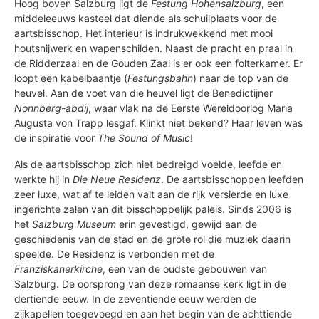
Hoog boven Salzburg ligt de
Festung Hohensalzburg
, een
middeleeuws kasteel dat diende als schuilplaats voor de
aartsbisschop. Het interieur is indrukwekkend met mooi
houtsnijwerk en wapenschilden. Naast de pracht en praal in
de Ridderzaal en de Gouden Zaal is er ook een folterkamer. Er
loopt een kabelbaantje (
Festungsbahn
) naar de top van de
heuvel. Aan de voet van die heuvel ligt de Benedictijner
Nonnberg-abdij
, waar vlak na de Eerste Wereldoorlog Maria
Augusta von Trapp lesgaf. Klinkt niet bekend? Haar leven was
de inspiratie voor
The Sound of Music
!
Als de aartsbisschop zich niet bedreigd voelde, leefde en
werkte hij in
Die Neue Residenz
. De aartsbisschoppen leefden
zeer luxe, wat af te leiden valt aan de rijk versierde en luxe
ingerichte zalen van dit bisschoppelijk paleis. Sinds 2006 is
het
Salzburg Museum
erin gevestigd, gewijd aan de
geschiedenis van de stad en de grote rol die muziek daarin
speelde. De Residenz is verbonden met de
Franziskanerkirche
, een van de oudste gebouwen van
Salzburg. De oorsprong van deze romaanse kerk ligt in de
dertiende eeuw. In de zeventiende eeuw werden de
zijkapellen toegevoegd en aan het begin van de achttiende