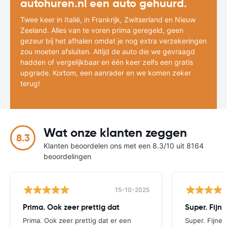
autohuren.nl een auto gehuurd.
Twee keer in Italië, in Frankrijk, Zwitserland en Nieuw
Zeeland. Alles van te voren prima geregeld, geen
gezeur bij het afhalen omdat je nog extra verzekeringen
zou moeten afsluiten. Altijd de auto die we gevraagd
hadden of vergelijkbaar en één keer zelfs een gratis
upgrade. Kortom, een aanrader en we komen zeker
terug!
Wat onze klanten zeggen
8.3
Klanten beoordelen ons met een 8.3/10 uit 8164
beoordelingen
15-10-2025
Prima. Ook zeer prettig dat
Prima. Ook zeer prettig dat er een
Super. Fijne 