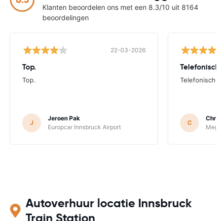
Klanten beoordelen ons met een 8.3/10 uit 8164
beoordelingen
22-03-2026
Top.
Telefonisch
Top.
Telefonisch s
Jeroen Pak
Chris
J
C
Europcar Innsbruck Airport
Megad
Autoverhuur locatie Innsbruck
Train Station