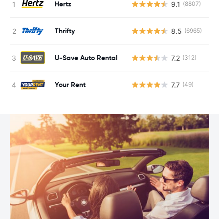
Hertz
9.1
(8807)
G
Thrifty
8.5
(6965)
G
U-Save Auto Rental
7.2
(312)
G
Your Rent
7.7
(49)
G