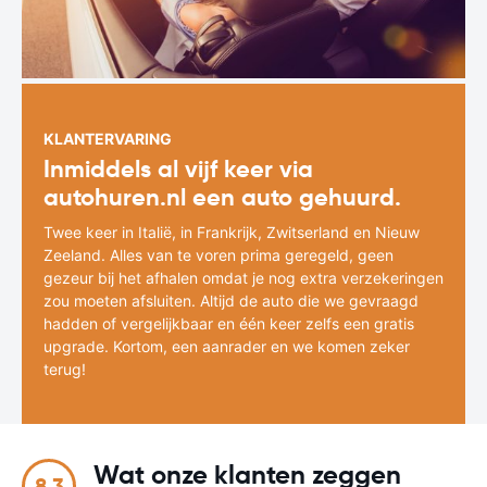
KLANTERVARING
Inmiddels al vijf keer via
autohuren.nl een auto gehuurd.
Twee keer in Italië, in Frankrijk, Zwitserland en Nieuw
Zeeland. Alles van te voren prima geregeld, geen
gezeur bij het afhalen omdat je nog extra verzekeringen
zou moeten afsluiten. Altijd de auto die we gevraagd
hadden of vergelijkbaar en één keer zelfs een gratis
upgrade. Kortom, een aanrader en we komen zeker
terug!
Wat onze klanten zeggen
8.3