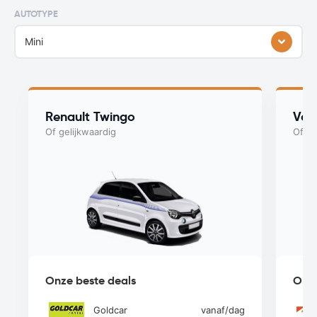
AUTOTYPE
Mini
Renault Twingo
Vol
Of gelijkwaardig
Of ge
Onze beste deals
Onze
Goldcar
vanaf
/dag