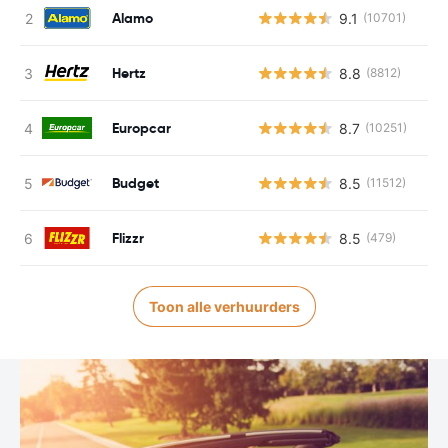
Alamo
9.1
(10701)
Hertz
8.8
(8812)
Europcar
8.7
(10251)
Budget
8.5
(11512)
Flizzr
8.5
(479)
Toon alle verhuurders