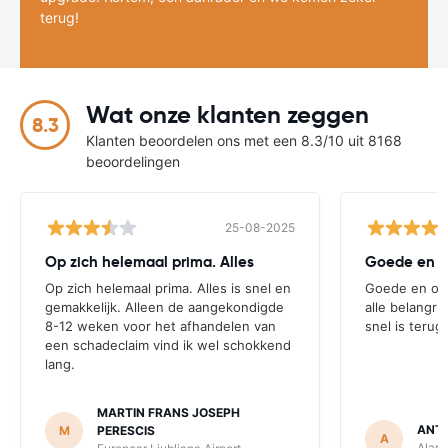
terug!
Wat onze klanten zeggen
8.3
Klanten beoordelen ons met een 8.3/10 uit 8168
beoordelingen
25-08-2025
Op zich helemaal prima. Alles
Op zich helemaal prima. Alles is snel en
Goede en ove
gemakkelijk. Alleen de aangekondigde
alle belangri
8-12 weken voor het afhandelen van
snel is terug
een schadeclaim vind ik wel schokkend
lang.
MARTIN FRANS JOSEPH
ANTO
M
PERESCIS
A
Alamo