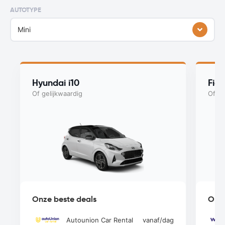
AUTOTYPE
Mini
Hyundai i10
Fiat
Of gelijkwaardig
Of ge
Onze beste deals
Onze
Autounion Car Rental
vanaf
/dag