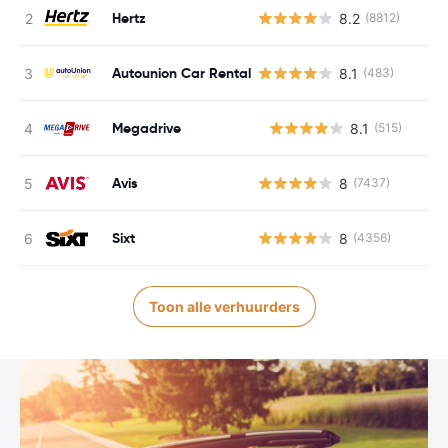
Hertz
8.2
(8812)
Autounion Car Rental
8.1
(483)
Megadrive
8.1
(515)
G
Avis
8
(7437)
Sixt
8
(4356)
Toon alle verhuurders