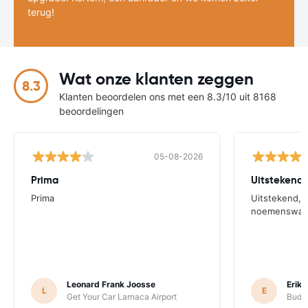
terug!
Wat onze klanten zeggen
8.3
Klanten beoordelen ons met een 8.3/10 uit 8168
beoordelingen
05-08-2026
Prima
Prima
Uitstekend, e
noemenswaar
Leonard Frank Joosse
Erik
L
E
Get Your Car Larnaca Airport
Budge