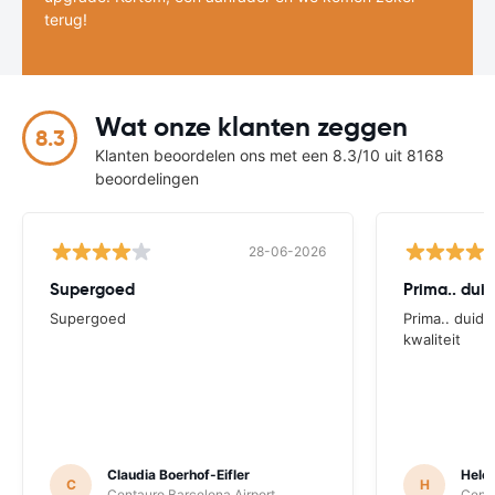
terug!
Wat onze klanten zeggen
8.3
Klanten beoordelen ons met een 8.3/10 uit 8168
beoordelingen
28-06-2026
Supergoed
Prima.. duid
Supergoed
Prima.. duide
kwaliteit
Claudia Boerhof-Eifler
Hele
C
H
Centauro Barcelona Airport
Centa