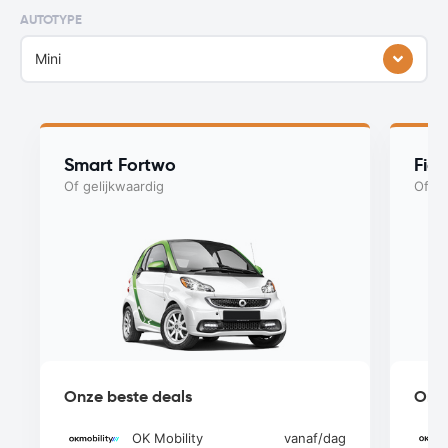
AUTOTYPE
Mini
Smart Fortwo
Fiat
Of gelijkwaardig
Of ge
Onze beste deals
Onze
OK Mobility
vanaf
/dag