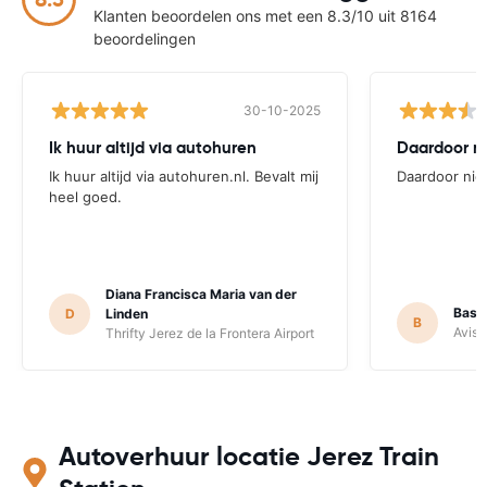
Klanten beoordelen ons met een 8.3/10 uit 8164
beoordelingen
30-10-2025
Ik huur altijd via autohuren
Ik huur altijd via autohuren.nl. Bevalt mij
Daardoor niet
heel goed.
Diana Francisca Maria van der
Bas 
D
Linden
B
Avis 
Thrifty Jerez de la Frontera Airport
Autoverhuur locatie Jerez Train