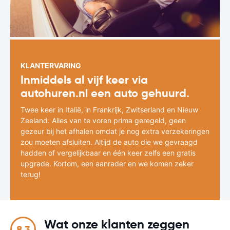
KLANTERVARING
Inmiddels al vijf keer via
autohuren.nl een auto gehuurd.
Twee keer in Italië, in Frankrijk, Zwitserland en Nieuw
Zeeland. Alles van te voren prima geregeld, geen
gezeur bij het afhalen omdat je nog extra verzekeringen
zou moeten afsluiten. Altijd de auto die we gevraagd
hadden of vergelijkbaar en één keer zelfs een gratis
upgrade. Kortom, een aanrader en we komen zeker
terug!
Wat onze klanten zeggen
8.3