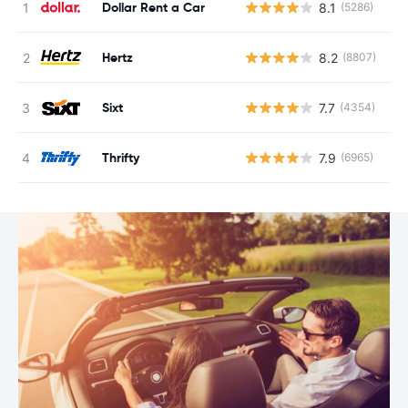
Dollar Rent a Car
8.1
(5286)
G
Hertz
8.2
(8807)
G
Sixt
7.7
(4354)
G
Thrifty
7.9
(6965)
G