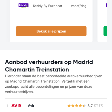
Keddy By Europcar
vanaf
/dag
Bekijk alle prijzen
Aanbod verhuurders op Madrid
Chamartin Treinstation
Hieronder staan de best beoordeelde autoverhuurbedrijven
op Madrid Chamartin Treinstation. Vergelijk met één
zoekopdracht alle beoordelingen en prijzen van deze
verhuurbedrijven.
Avis
8.7
(7437)
G