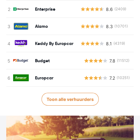
Enterprise
8.6
(2409)
Alamo
8.3
(10701)
Keddy By Europcar
8.1
(4319)
Budget
7.8
(11512)
G
Europcar
7.2
(10251)
G
Toon alle verhuurders