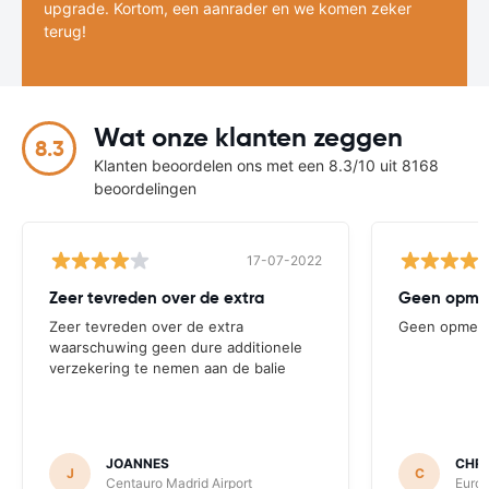
upgrade. Kortom, een aanrader en we komen zeker
terug!
Wat onze klanten zeggen
8.3
Klanten beoordelen ons met een 8.3/10 uit 8168
beoordelingen
17-07-2022
Zeer tevreden over de extra
Geen opme
Zeer tevreden over de extra
Geen opmerk
waarschuwing geen dure additionele
verzekering te nemen aan de balie
JOANNES
CHRI
J
C
Centauro Madrid Airport
Europ