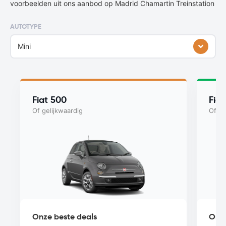
voorbeelden uit ons aanbod op Madrid Chamartin Treinstation
AUTOTYPE
Mini
Fiat 500
Fiat
Of gelijkwaardig
Of ge
Onze beste deals
Onze