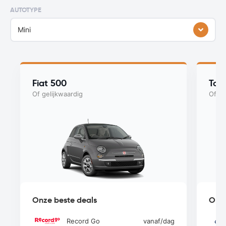
AUTOTYPE
Mini
Fiat 500
Toy
Of gelijkwaardig
Of ge
Onze beste deals
Onze
Record Go
vanaf
/dag