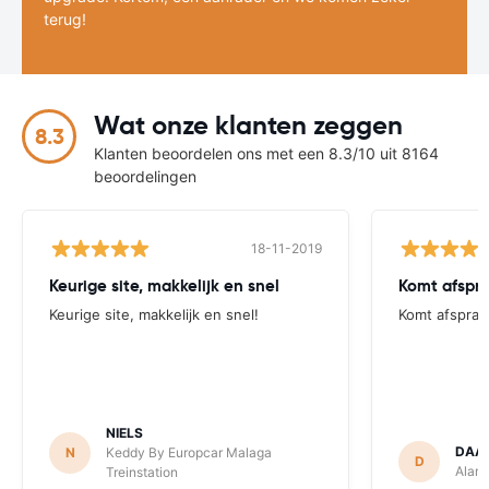
terug!
Wat onze klanten zeggen
8.3
Klanten beoordelen ons met een 8.3/10 uit 8164
beoordelingen
18-11-2019
Keurige site, makkelijk en snel
Komt afspr
Keurige site, makkelijk en snel!
Komt afsprak
NIELS
DAA
N
Keddy By Europcar Malaga
D
Alamo
Treinstation