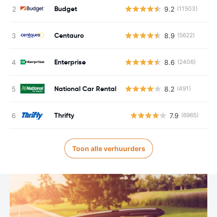
Budget
9.2
(11503)
Centauro
8.9
(5622)
Enterprise
8.6
(2406)
National Car Rental
8.2
(491)
Thrifty
7.9
(6965)
G
Toon alle verhuurders