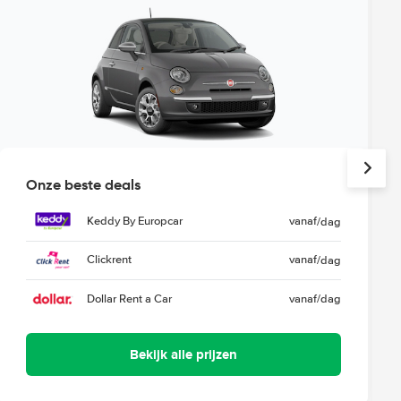
Onze beste deals
Keddy By Europcar
vanaf
/dag
Clickrent
vanaf
/dag
Dollar Rent a Car
vanaf
/dag
Bekijk alle prijzen