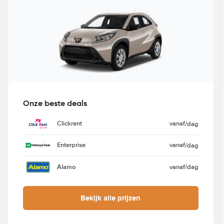
Onze beste deals
Clickrent
vanaf
/dag
Enterprise
vanaf
/dag
Alamo
vanaf
/dag
Bekijk alle prijzen