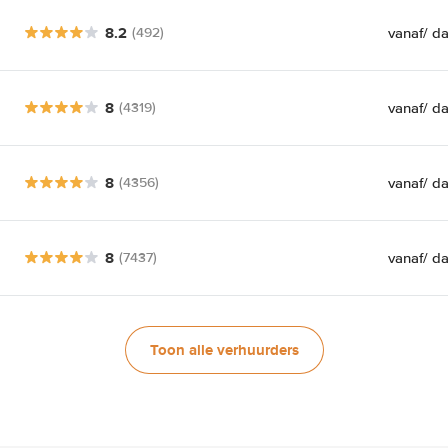
8.2
vanaf
/ d
(492)
8
vanaf
/ d
(4319)
8
vanaf
/ d
(4356)
8
vanaf
/ d
(7437)
Toon alle verhuurders