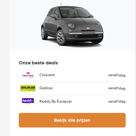
Onze beste deals
Clickrent
vanaf
/dag
Goldcar
vanaf
/dag
Keddy By Europcar
vanaf
/dag
Bekijk alle prijzen