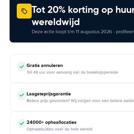
Tot 20% korting op huu
wereldwijd
Deze actie loopt t/m 11 augustus 2026 - profite
Gratis annuleren
Tot 48 uur voor aanvang van de boekingsperiode
Laagsteprijsgarantie
Betere prijs gevonden? Wij zorgen voor een betere aanb
24000+ ophaallocaties
Ophaallocaties over de hele wereld