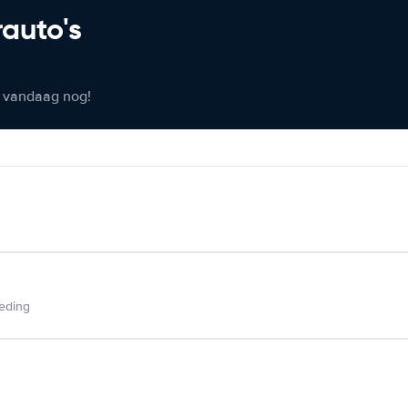
rauto's
er vandaag nog!
ieding