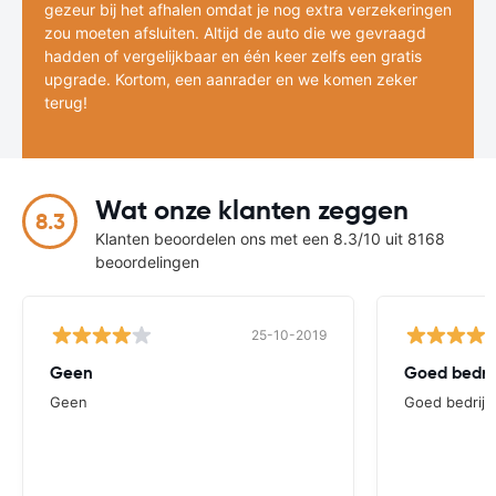
gezeur bij het afhalen omdat je nog extra verzekeringen
zou moeten afsluiten. Altijd de auto die we gevraagd
hadden of vergelijkbaar en één keer zelfs een gratis
upgrade. Kortom, een aanrader en we komen zeker
terug!
Wat onze klanten zeggen
8.3
Klanten beoordelen ons met een 8.3/10 uit 8168
beoordelingen
25-10-2019
Geen
Goed bedrij
Geen
Goed bedrijf