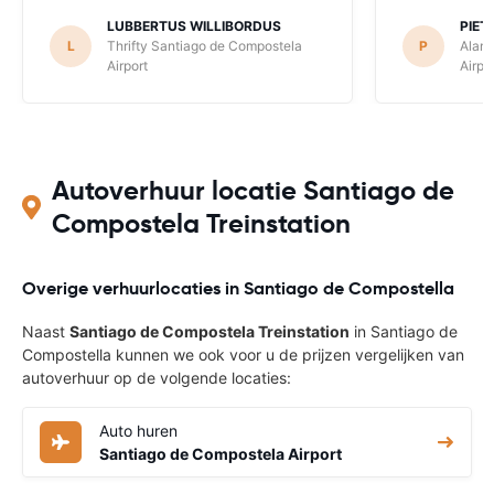
LUBBERTUS WILLIBORDUS
PIET
L
Thrifty Santiago de Compostela
P
Alam
Airport
Airpo
Autoverhuur locatie Santiago de
Compostela Treinstation
Overige verhuurlocaties in Santiago de Compostella
Naast
Santiago de Compostela Treinstation
in Santiago de
Compostella kunnen we ook voor u de prijzen vergelijken van
autoverhuur op de volgende locaties:
Auto huren
Santiago de Compostela Airport