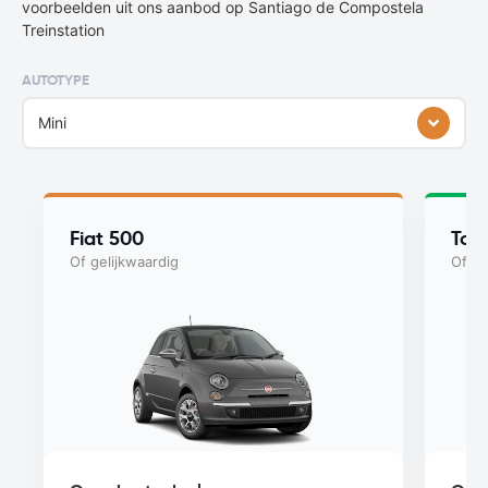
voorbeelden uit ons aanbod op Santiago de Compostela
Treinstation
AUTOTYPE
Mini
Fiat 500
Toy
Of gelijkwaardig
Of ge