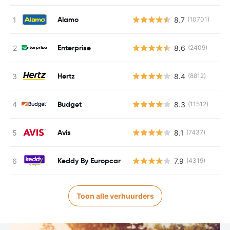
Alamo
8.7
(10701)
Enterprise
8.6
(2409)
Hertz
8.4
(8812)
Budget
8.3
(11512)
Avis
8.1
(7437)
Keddy By Europcar
7.9
(4319)
Toon alle verhuurders