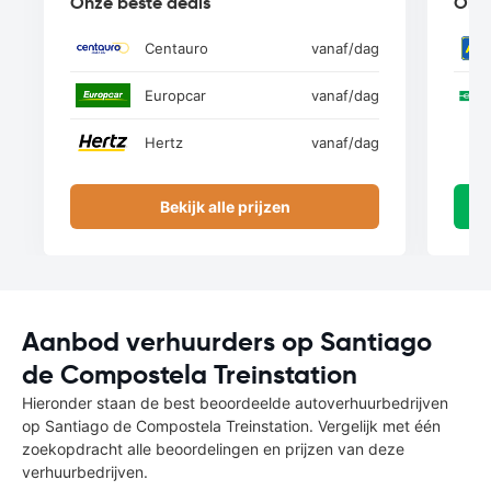
Onze beste deals
Onze
Centauro
vanaf
/dag
Europcar
vanaf
/dag
Hertz
vanaf
/dag
Bekijk alle prijzen
Aanbod verhuurders op Santiago
de Compostela Treinstation
Hieronder staan de best beoordeelde autoverhuurbedrijven
op Santiago de Compostela Treinstation. Vergelijk met één
zoekopdracht alle beoordelingen en prijzen van deze
verhuurbedrijven.