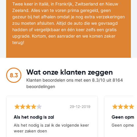
Twee keer in Italië, in Frankrijk, Zwitserland en Nieuw
Zeeland. Alles van te voren prima geregeld, geen
gezeur bij het afhalen omdat je nog extra verzekeringen
zou moeten afsluiten. Altijd de auto die we gevraagd
hadden of vergelijkbaar en één keer zelfs een gratis
upgrade. Kortom, een aanrader en we komen zeker
terug!
Wat onze klanten zeggen
8.3
Klanten beoordelen ons met een 8.3/10 uit 8164
beoordelingen
29-12-2019
Als het nodig is zal
Geen opmer
Als het nodig is zal ik de volgende keer
Geen opmerk
weer zaken doen