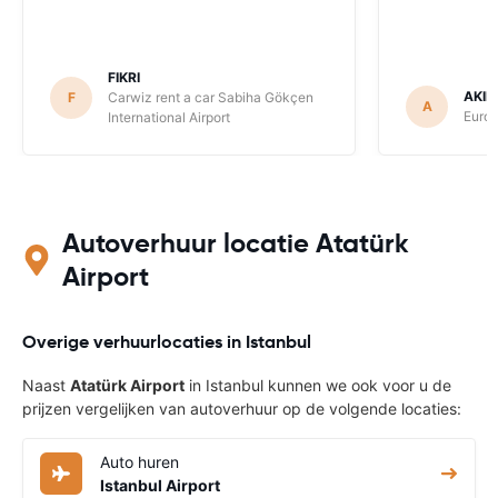
FIKRI
AKIN
F
Carwiz rent a car Sabiha Gökçen
A
Europ
International Airport
Autoverhuur locatie Atatürk
Airport
Overige verhuurlocaties in Istanbul
Naast
Atatürk Airport
in Istanbul kunnen we ook voor u de
prijzen vergelijken van autoverhuur op de volgende locaties:
Auto huren
Istanbul Airport