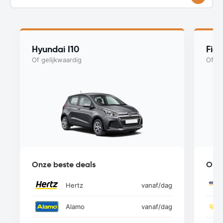
Hyundai I10
Fia
Of gelijkwaardig
Of ge
Onze beste deals
Onze
Hertz
vanaf
/dag
Alamo
vanaf
/dag