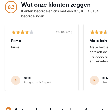
Wat onze klanten zeggen
8.3
Klanten beoordelen ons met een 8.3/10 uit 8164
beoordelingen
17-10-2018
Prima
Als je belt 
Prima
Als je belt ie
spreken de me
niet goed en
en vervelend
SIKKE
KEN
S
K
Budget Izmir Airport
Fox R