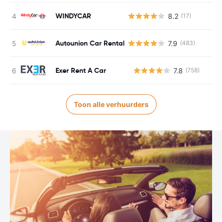
WINDYCAR
8.2
(17)
Autounion Car Rental
7.9
(483)
Exer Rent A Car
7.8
(758)
G
Toon alle verhuurders