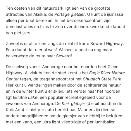
Ten oosten van dit natuurpark ligt een van de grootste
attracties van Alaska: de
Portage gletsjer
. U kunt de ijsmassa
alleen per boot bereiken. In het bezoekerscentrum zijn
demonstraties en films te zien over de indrukwekkende kracht
van gletsjers.
Zoveel is er al te zien langs de relatief korte Seward Highway.
En u dacht dat u er al was? Welnee, u bent nu nog maar
halverwege de route naar Seward!
De snelweg vanuit Anchorage naar het noorden heet Glenn
Highway. Al vlak buiten de stad komt u het
Eagle River Nature
Center
tegen, de toegangspoort tot het
Chugach State Park
.
Hier kunt u wandelingen maken door de schitterende natuur
en in de winter kunt u er skiën. Iets verder naar het noorden
ligt
Eklutna Lake
, een populair recreatiegebied voor de
inwoners van Anchorage. De
Knik gletsjer
(die uitmondt in de
Knik Arm) is niet per auto bereikbaar. Maar er zijn diverse
andere mogelijkheden om de gletsjer van dichtbij te bekijken:
met een kano, een ultra light vliegtuigje of per luchtballon.