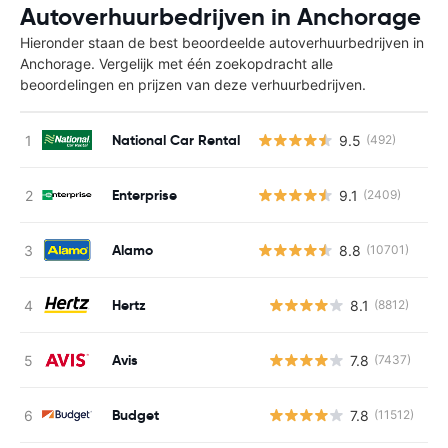
Autoverhuurbedrijven in Anchorage
Hieronder staan de best beoordeelde autoverhuurbedrijven in
Anchorage. Vergelijk met één zoekopdracht alle
beoordelingen en prijzen van deze verhuurbedrijven.
National Car Rental
9.5
(492)
Enterprise
9.1
(2409)
Alamo
8.8
(10701)
Hertz
8.1
(8812)
G
Avis
7.8
(7437)
G
Budget
7.8
(11512)
G