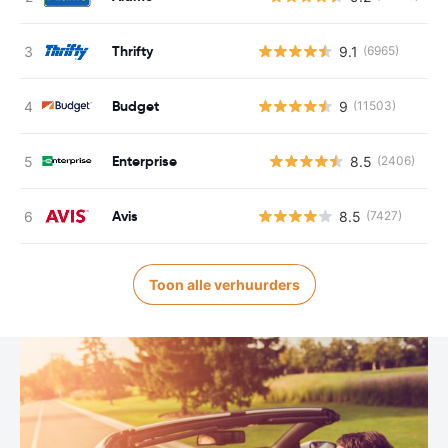
Thrifty
9.1
(6965)
Budget
9
(11503)
Enterprise
8.5
(2406)
G
Avis
8.5
(7427)
Toon alle verhuurders