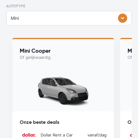
AUTOTYPE
Mini
Mini Cooper
Myst
Of gelijkwaardig
Of ge
Onze beste deals
Onze
Dollar Rent a Car
vanaf
/dag