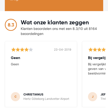
Wat onze klanten zeggen
8.3
Klanten beoordelen ons met een 8.3/10 uit 8164
beoordelingen
23-04-2019
Geen
Geen
Bij vergelijk
geven van ve
beeldvormin
CHRISTIANUS
JEFF
C
J
Hertz Göteborg Landvetter Airport
Thrif