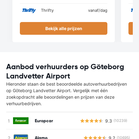
Thrifty
vanaf
/dag
Bekijk alle prijzen
Aanbod verhuurders op Göteborg
Landvetter Airport
Hieronder staan de best beoordeelde autoverhuurbedrijven
op Göteborg Landvetter Airport. Vergelijk met één
zoekopdracht alle beoordelingen en prijzen van deze
verhuurbedrijven.
Europcar
9.3
(10239)
Alamo
9.2
(10695)
G