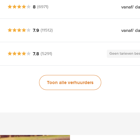
8
vanaf
/ d
(6971)
7.9
vanaf
/ d
(11512)
7.8
(5291)
Geen tarieven be
Toon alle verhuurders