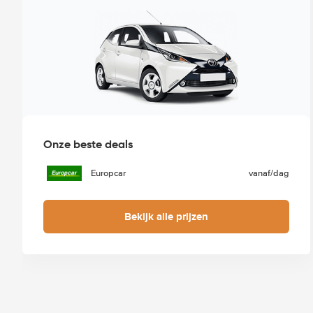
Onze beste deals
Europcar
vanaf
/dag
Bekijk alle prijzen