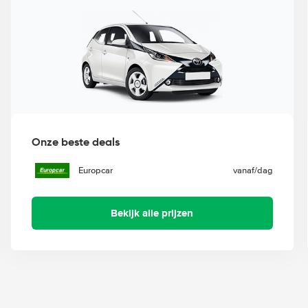
Onze beste deals
Europcar
vanaf
/dag
Bekijk alle prijzen