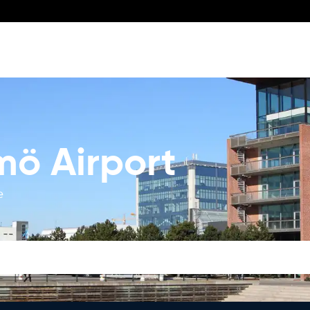
mö Airport
e