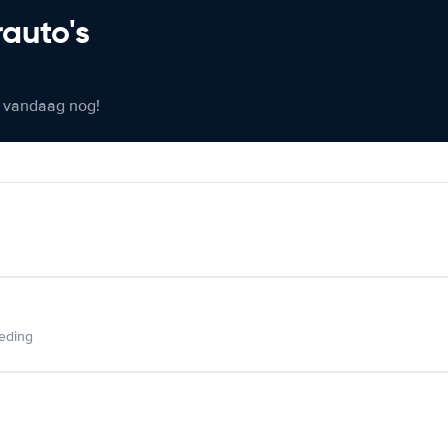
rauto's
er vandaag nog!
ieding