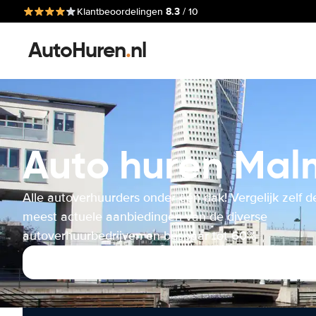
8.3
Klantbeoordelingen
/ 10
AutoHuren
.
nl
Auto huren Mal
Alle autoverhuurders onder één dak! Vergelijk zelf d
meest actuele aanbiedingen van de diverse
autoverhuurbedrijven en bespaar tot 60%