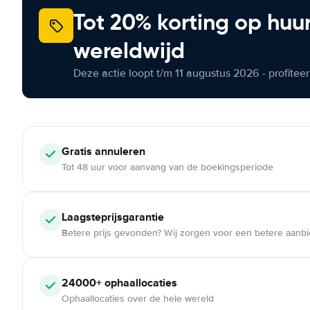
Tot 20% korting op huu
wereldwijd
Deze actie loopt t/m 11 augustus 2026 - profite
Gratis annuleren
Tot 48 uur voor aanvang van de boekingsperiode
Laagsteprijsgarantie
Betere prijs gevonden? Wij zorgen voor een betere aanb
24000+ ophaallocaties
Ophaallocaties over de hele wereld