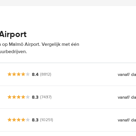
Airport
 op Malmö Airport. Vergelijk met één
uurbedrijven.
8.4
vanaf
/ d
(8812)
8.3
vanaf
/ d
(7437)
8.3
vanaf
/ d
(10251)