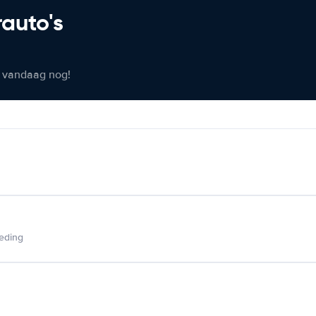
rauto's
er vandaag nog!
ieding