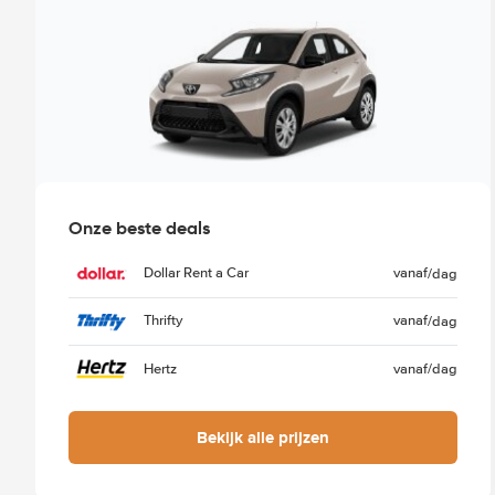
Onze beste deals
Dollar Rent a Car
vanaf
/dag
Thrifty
vanaf
/dag
Hertz
vanaf
/dag
Bekijk alle prijzen