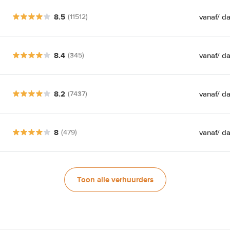
8.5
vanaf
/ d
(11512)
8.4
vanaf
/ d
(345)
8.2
vanaf
/ d
(7437)
8
vanaf
/ d
(479)
Toon alle verhuurders