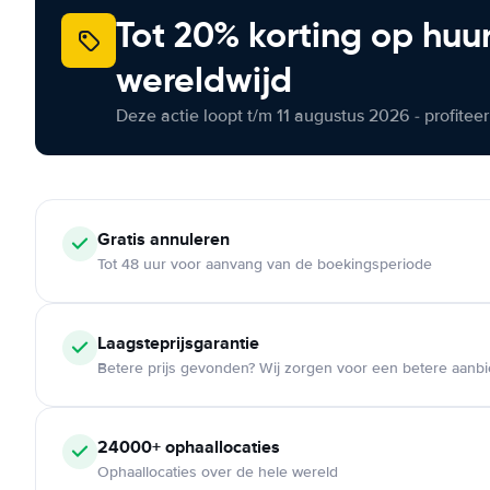
Tot 20% korting op huu
wereldwijd
Deze actie loopt t/m 11 augustus 2026 - profite
Gratis annuleren
Tot 48 uur voor aanvang van de boekingsperiode
Laagsteprijsgarantie
Betere prijs gevonden? Wij zorgen voor een betere aanb
24000+ ophaallocaties
Ophaallocaties over de hele wereld