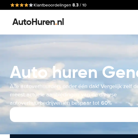
8.3
Klantbeoordelingen
/ 10
AutoHuren
.
nl
Auto huren Genè
Alle autoverhuurders onder één dak! Vergelijk zelf d
meest actuele aanbiedingen van de diverse
autoverhuurbedrijven en bespaar tot 60%