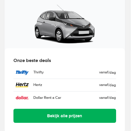
Onze beste deals
Thrifty
vanaf
/dag
Hertz
vanaf
/dag
Dollar Rent a Car
vanaf
/dag
Bekijk alle prijzen