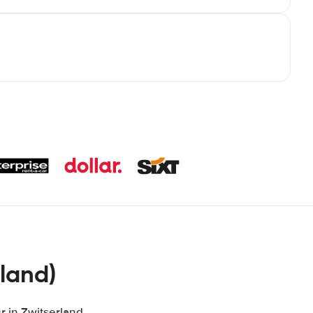
land)
 in Zwitserland,