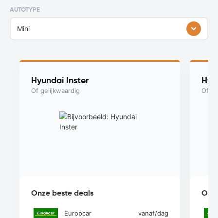
AUTOTYPE
Mini
Hyundai Inster
Hyu
Of gelijkwaardig
Of ge
Onze beste deals
Onze
Europcar
vanaf
/dag