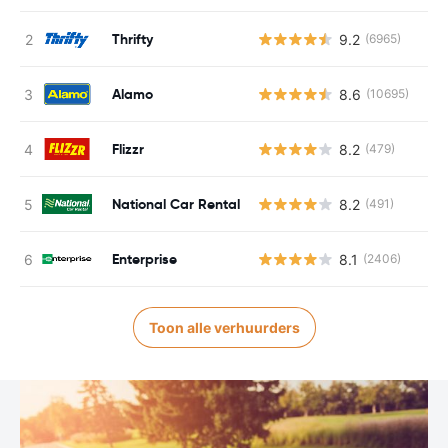
Thrifty
9.2
(6965)
Alamo
8.6
(10695)
Flizzr
8.2
(479)
National Car Rental
8.2
(491)
Enterprise
8.1
(2406)
Toon alle verhuurders