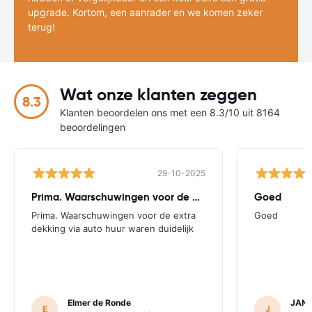
upgrade. Kortom, een aanrader en we komen zeker
terug!
Wat onze klanten zeggen
8.3
Klanten beoordelen ons met een 8.3/10 uit 8164
beoordelingen
29-10-2025
Prima. Waarschuwingen voor de extra
Goed
Prima. Waarschuwingen voor de extra
Goed
dekking via auto huur waren duidelijk
Elmer de Ronde
JAN 
E
J